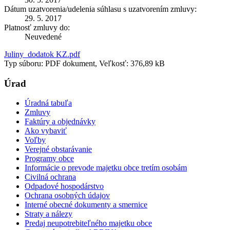
Dátum uzatvorenia/udelenia súhlasu s uzatvorením zmluvy:
29. 5. 2017
Platnosť zmluvy do:
Neuvedené
Juliny_dodatok KZ.pdf
Typ súboru: PDF dokument, Veľkosť: 376,89 kB
Úrad
Úradná tabuľa
Zmluvy
Faktúry a objednávky
Ako vybaviť
Voľby
Verejné obstarávanie
Programy obce
Informácie o prevode majetku obce tretím osobám
Civilná ochrana
Odpadové hospodárstvo
Ochrana osobných údajov
Interné obecné dokumenty a smernice
Straty a nálezy
Predaj neupotrebiteľného majetku obce