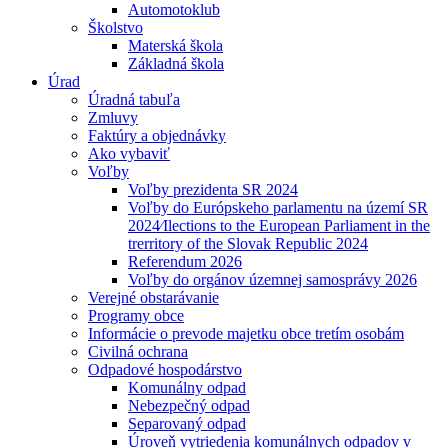
Automotoklub
Školstvo
Materská škola
Základná škola
Úrad
Úradná tabuľa
Zmluvy
Faktúry a objednávky
Ako vybaviť
Voľby
Voľby prezidenta SR 2024
Voľby do Európskeho parlamentu na území SR
2024⁄Ilections to the European Parliament in the
trerritory of the Slovak Republic 2024
Referendum 2026
Voľby do orgánov územnej samosprávy 2026
Verejné obstarávanie
Programy obce
Informácie o prevode majetku obce tretím osobám
Civilná ochrana
Odpadové hospodárstvo
Komunálny odpad
Nebezpečný odpad
Separovaný odpad
Úroveň vytriedenia komunálnych odpadov v