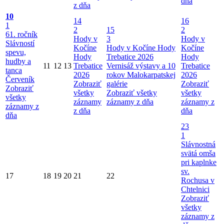
dňa
z dňa
10
14
16
1
2
15
2
61. ročník
Hody v
3
Hody v
Slávností
Kočíne
Hody v Kočíne
Hody
Kočíne
spevu,
Hody
Trebatice 2026
Hody
hudby a
11
12
13
Trebatice
Vernisáž výstavy a 10
Trebatice
tanca
2026
rokov Malokarpatskej
2026
Červeník
Zobraziť
galérie
Zobraziť
Zobraziť
všetky
Zobraziť všetky
všetky
všetky
záznamy
záznamy z dňa
záznamy z
záznamy z
z dňa
dňa
dňa
23
1
Slávnostná
svätá omša
pri kaplnke
sv.
17
18
19
20
21
22
Rochusa v
Chtelnici
Zobraziť
všetky
záznamy z