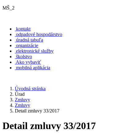
MŠ_2
kontakt
odpadové hospodárstvo
úradná tabuľa
organizácie
elektronické služby
školstvo
Ako vybaviť
mobilná aplikácia
Úvodná stránka
Úrad
Zmluvy
Zmluvy
Detail zmluvy 33/2017
Detail zmluvy 33/2017