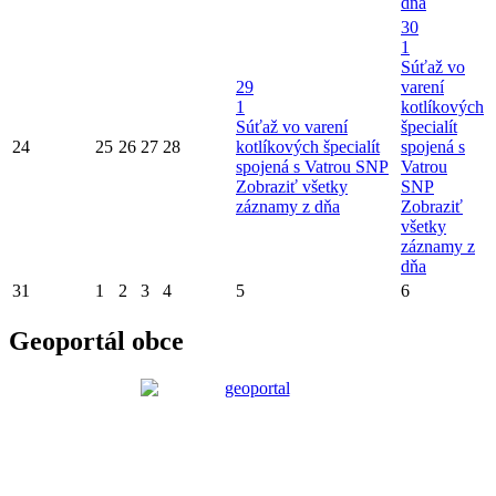
dňa
30
1
Súťaž vo
29
varení
1
kotlíkových
Súťaž vo varení
špecialít
24
25
26
27
28
kotlíkových špecialít
spojená s
spojená s Vatrou SNP
Vatrou
Zobraziť všetky
SNP
záznamy z dňa
Zobraziť
všetky
záznamy z
dňa
31
1
2
3
4
5
6
Geoportál obce