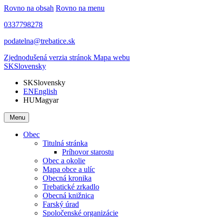
Rovno na obsah
Rovno na menu
0337798278
podatelna@trebatice.sk
Zjednodušená verzia stránok
Mapa webu
SK
Slovensky
SK
Slovensky
EN
English
HU
Magyar
Menu
Obec
Titulná stránka
Príhovor starostu
Obec a okolie
Mapa obce a ulíc
Obecná kronika
Trebatické zrkadlo
Obecná knižnica
Farský úrad
Spoločenské organizácie