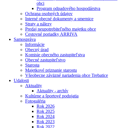
obci
Program odpadového hospodárstva
Ochrana osobných údajov
Interné obecné dokumenty a smernice
Straty a nálezy
Predaj neupotrebiteľného majetku obce
Cestovné poriadky ARRIVA
Samospráva
Informácie
Obecný úrad
Komisie obecného zastupiteľstva
Obecné zastupiteľstvo
Starosta
Majetkové priznanie starostu
Všeobecne záväzné nariadenia obce Trebatice
Udalosti
Aktuality
Aktuality - archív
Kultúrne a športové podujatia
Fotogaléria
Rok 2026
Rok 2025
Rok 2024
Rok 2023
Rok 2022