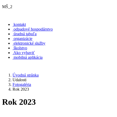
MŠ_2
kontakt
odpadové hospodárstvo
úradná tabuľa
organizácie
elektronické služby
školstvo
Ako vybaviť
mobilná aplikácia
Úvodná stránka
Udalosti
Fotogaléria
Rok 2023
Rok 2023