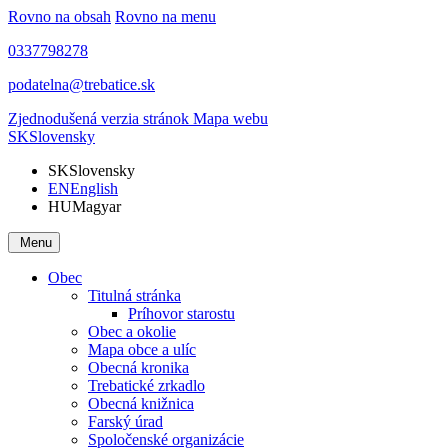
Rovno na obsah
Rovno na menu
0337798278
podatelna@trebatice.sk
Zjednodušená verzia stránok
Mapa webu
SK
Slovensky
SK
Slovensky
EN
English
HU
Magyar
Menu
Obec
Titulná stránka
Príhovor starostu
Obec a okolie
Mapa obce a ulíc
Obecná kronika
Trebatické zrkadlo
Obecná knižnica
Farský úrad
Spoločenské organizácie