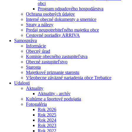
obci
Program odpadového hospodárstva
Ochrana osobných údajov
Interné obecné dokumenty a smernice
Straty a nálezy
Predaj neupotrebiteľného majetku obce
Cestovné poriadky ARRIVA
Samospráva
Informácie
Obecný úrad
Komisie obecného zastupiteľstva
Obecné zastupiteľstvo
Starosta
Majetkové priznanie starostu
Všeobecne záväzné nariadenia obce Trebatice
Udalosti
Aktuality
Aktuality - archív
Kultúrne a športové podujatia
Fotogaléria
Rok 2026
Rok 2025
Rok 2024
Rok 2023
Rok 2022