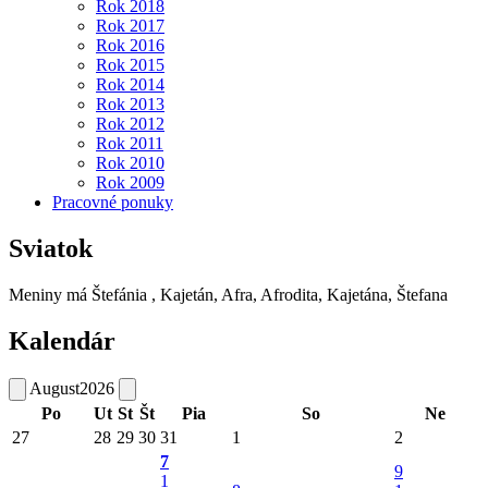
Rok 2018
Rok 2017
Rok 2016
Rok 2015
Rok 2014
Rok 2013
Rok 2012
Rok 2011
Rok 2010
Rok 2009
Pracovné ponuky
Sviatok
Meniny má
Štefánia
, Kajetán, Afra, Afrodita, Kajetána, Štefana
Kalendár
August
2026
Po
Ut
St
Št
Pia
So
Ne
27
28
29
30
31
1
2
7
9
1