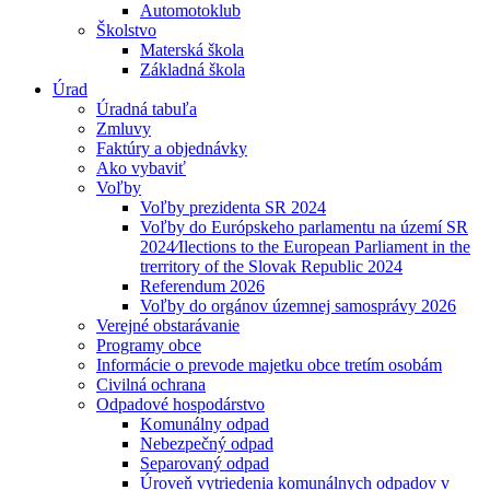
Automotoklub
Školstvo
Materská škola
Základná škola
Úrad
Úradná tabuľa
Zmluvy
Faktúry a objednávky
Ako vybaviť
Voľby
Voľby prezidenta SR 2024
Voľby do Európskeho parlamentu na území SR
2024⁄Ilections to the European Parliament in the
trerritory of the Slovak Republic 2024
Referendum 2026
Voľby do orgánov územnej samosprávy 2026
Verejné obstarávanie
Programy obce
Informácie o prevode majetku obce tretím osobám
Civilná ochrana
Odpadové hospodárstvo
Komunálny odpad
Nebezpečný odpad
Separovaný odpad
Úroveň vytriedenia komunálnych odpadov v