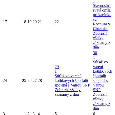
1
Slávnostná
svätá omša
pri kaplnke
sv.
17
18
19
20
21
22
Rochusa v
Chtelnici
Zobraziť
všetky
záznamy z
dňa
30
1
Súťaž vo
29
varení
1
kotlíkových
Súťaž vo varení
špecialít
24
25
26
27
28
kotlíkových špecialít
spojená s
spojená s Vatrou SNP
Vatrou
Zobraziť všetky
SNP
záznamy z dňa
Zobraziť
všetky
záznamy z
dňa
31
1
2
3
4
5
6