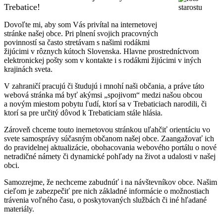
Trebatice!
Dovoľte mi, aby som Vás privítal na internetovej
stránke našej obce. Pri plnení svojich pracovných
povinností sa často stretávam s našimi rodákmi
žijúcimi v rôznych kútoch Slovenska. Hlavne prostredníctvom
elektronickej pošty som v kontakte i s rodákmi žijúcimi v iných
krajinách sveta.
V zahraničí pracujú či študujú i mnohí naši občania, a práve táto
webová stránka má byť akýmsi „spojivom“ medzi našou obcou
a novým miestom pobytu ľudí, ktorí sa v Trebaticiach narodili, či
ktorí sa pre určitý dôvod k Trebaticiam stále hlásia.
Zároveň chceme touto inernetovou stránkou uľahčiť orientáciu vo
svete samosprávy súčasným občanom našej obce. Zaangažovať ich
do pravidelnej aktualizácie, obohacovania webového portálu o nové
netradičné námety či dynamické pohľady na život a udalosti v našej
obci.
Samozrejme, že nechceme zabudnúť i na návštevníkov obce. Našim
cieľom je zabezpečiť pre nich základné informácie o možnostiach
trávenia voľného času, o poskytovaných službách či iné hľadané
materiály.