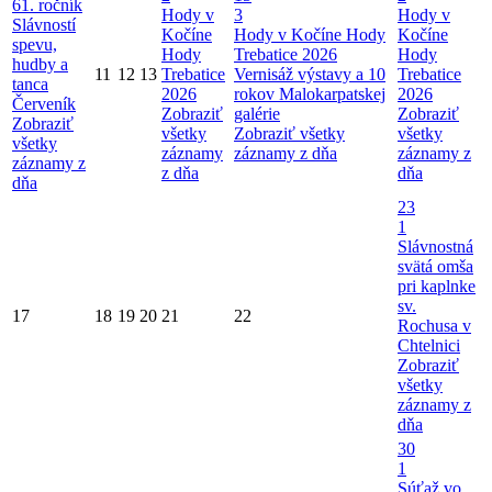
61. ročník
Hody v
3
Hody v
Slávností
Kočíne
Hody v Kočíne
Hody
Kočíne
spevu,
Hody
Trebatice 2026
Hody
hudby a
11
12
13
Trebatice
Vernisáž výstavy a 10
Trebatice
tanca
2026
rokov Malokarpatskej
2026
Červeník
Zobraziť
galérie
Zobraziť
Zobraziť
všetky
Zobraziť všetky
všetky
všetky
záznamy
záznamy z dňa
záznamy z
záznamy z
z dňa
dňa
dňa
23
1
Slávnostná
svätá omša
pri kaplnke
sv.
17
18
19
20
21
22
Rochusa v
Chtelnici
Zobraziť
všetky
záznamy z
dňa
30
1
Súťaž vo