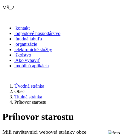
MŠ_2
kontakt
odpadové hospodárstvo
úradná tabuľa
organizácie
elektronické služby
školstvo
Ako vybaviť
mobilná aplikácia
Úvodná stránka
Obec
Titulná stránka
Príhovor starostu
Príhovor starostu
Milí návštevníci webovej stránky obce