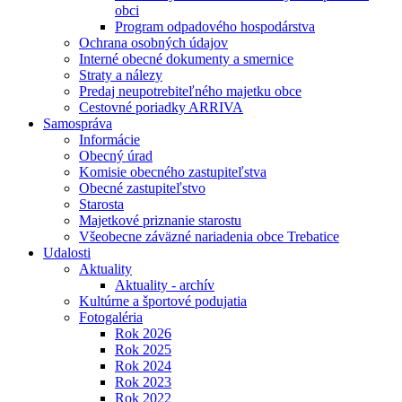
obci
Program odpadového hospodárstva
Ochrana osobných údajov
Interné obecné dokumenty a smernice
Straty a nálezy
Predaj neupotrebiteľného majetku obce
Cestovné poriadky ARRIVA
Samospráva
Informácie
Obecný úrad
Komisie obecného zastupiteľstva
Obecné zastupiteľstvo
Starosta
Majetkové priznanie starostu
Všeobecne záväzné nariadenia obce Trebatice
Udalosti
Aktuality
Aktuality - archív
Kultúrne a športové podujatia
Fotogaléria
Rok 2026
Rok 2025
Rok 2024
Rok 2023
Rok 2022