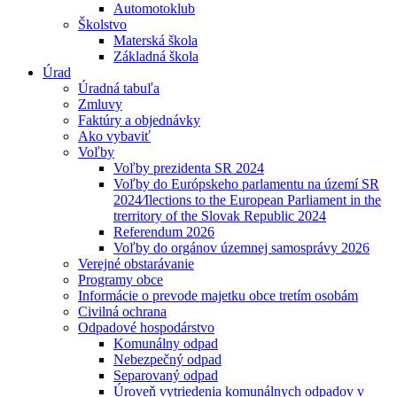
Automotoklub
Školstvo
Materská škola
Základná škola
Úrad
Úradná tabuľa
Zmluvy
Faktúry a objednávky
Ako vybaviť
Voľby
Voľby prezidenta SR 2024
Voľby do Európskeho parlamentu na území SR
2024⁄Ilections to the European Parliament in the
trerritory of the Slovak Republic 2024
Referendum 2026
Voľby do orgánov územnej samosprávy 2026
Verejné obstarávanie
Programy obce
Informácie o prevode majetku obce tretím osobám
Civilná ochrana
Odpadové hospodárstvo
Komunálny odpad
Nebezpečný odpad
Separovaný odpad
Úroveň vytriedenia komunálnych odpadov v