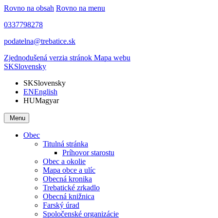
Rovno na obsah
Rovno na menu
0337798278
podatelna@trebatice.sk
Zjednodušená verzia stránok
Mapa webu
SK
Slovensky
SK
Slovensky
EN
English
HU
Magyar
Menu
Obec
Titulná stránka
Príhovor starostu
Obec a okolie
Mapa obce a ulíc
Obecná kronika
Trebatické zrkadlo
Obecná knižnica
Farský úrad
Spoločenské organizácie