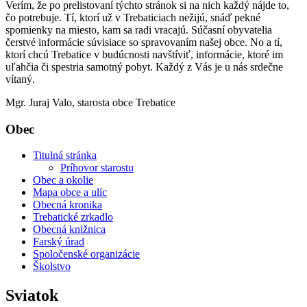
Verím, že po prelistovaní týchto stránok si na nich každý nájde to,
čo potrebuje. Tí, ktorí už v Trebaticiach nežijú, snáď pekné
spomienky na miesto, kam sa radi vracajú. Súčasní obyvatelia
čerstvé informácie súvisiace so spravovaním našej obce. No a tí,
ktorí chcú Trebatice v budúcnosti navštíviť, informácie, ktoré im
uľahčia či spestria samotný pobyt. Každý z Vás je u nás srdečne
vítaný.
Mgr. Juraj Valo, starosta obce Trebatice
Obec
Titulná stránka
Príhovor starostu
Obec a okolie
Mapa obce a ulíc
Obecná kronika
Trebatické zrkadlo
Obecná knižnica
Farský úrad
Spoločenské organizácie
Školstvo
Sviatok