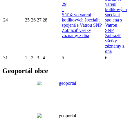
29
varení
1
kotlíkových
Súťaž vo varení
špecialít
24
25
26
27
28
kotlíkových špecialít
spojená s
spojená s Vatrou SNP
Vatrou
Zobraziť všetky
SNP
záznamy z dňa
Zobraziť
všetky
záznamy z
dňa
31
1
2
3
4
5
6
Geoportál obce