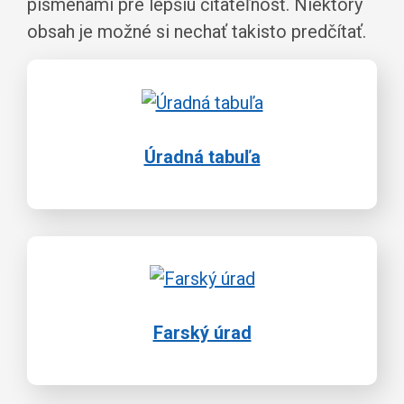
písmenami pre lepšiu čitateľnosť. Niektorý
obsah je možné si nechať takisto predčítať.
Úradná tabuľa
Farský úrad