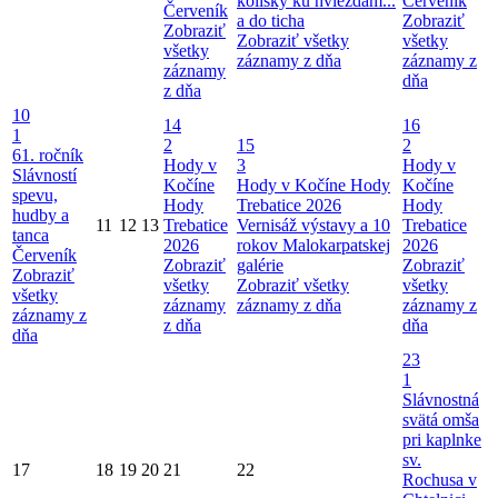
kolísky ku hviezdam...
Červeník
Červeník
a do ticha
Zobraziť
Zobraziť
Zobraziť všetky
všetky
všetky
záznamy z dňa
záznamy z
záznamy
dňa
z dňa
10
14
16
1
2
15
2
61. ročník
Hody v
3
Hody v
Slávností
Kočíne
Hody v Kočíne
Hody
Kočíne
spevu,
Hody
Trebatice 2026
Hody
hudby a
11
12
13
Trebatice
Vernisáž výstavy a 10
Trebatice
tanca
2026
rokov Malokarpatskej
2026
Červeník
Zobraziť
galérie
Zobraziť
Zobraziť
všetky
Zobraziť všetky
všetky
všetky
záznamy
záznamy z dňa
záznamy z
záznamy z
z dňa
dňa
dňa
23
1
Slávnostná
svätá omša
pri kaplnke
sv.
17
18
19
20
21
22
Rochusa v