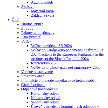
Automotoklub
Školstvo
Materská škola
Základná škola
Úrad
Úradná tabuľa
Zmluvy
Faktúry a objednávky
Ako vybaviť
Voľby
Voľby prezidenta SR 2024
Voľby do Európskeho parlamentu na území SR
2024⁄Ilections to the European Parliament in the
trerritory of the Slovak Republic 2024
Referendum 2026
Voľby do orgánov územnej samosprávy 2026
Verejné obstarávanie
Programy obce
Informácie o prevode majetku obce tretím osobám
Civilná ochrana
Odpadové hospodárstvo
Komunálny odpad
Nebezpečný odpad
Separovaný odpad
Úroveň vytriedenia komunálnych odpadov v