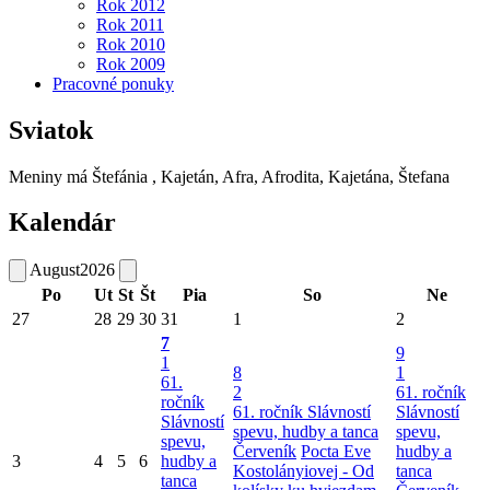
Rok 2012
Rok 2011
Rok 2010
Rok 2009
Pracovné ponuky
Sviatok
Meniny má
Štefánia
, Kajetán, Afra, Afrodita, Kajetána, Štefana
Kalendár
August
2026
Po
Ut
St
Št
Pia
So
Ne
27
28
29
30
31
1
2
7
9
1
8
1
61.
2
61. ročník
ročník
61. ročník Slávností
Slávností
Slávností
spevu, hudby a tanca
spevu,
spevu,
Červeník
Pocta Eve
hudby a
3
4
5
6
hudby a
Kostolányiovej - Od
tanca
tanca