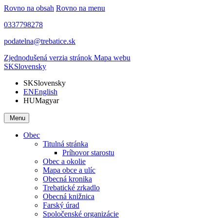
Rovno na obsah
Rovno na menu
0337798278
podatelna@trebatice.sk
Zjednodušená verzia stránok
Mapa webu
SK
Slovensky
SK
Slovensky
EN
English
HU
Magyar
Menu
Obec
Titulná stránka
Príhovor starostu
Obec a okolie
Mapa obce a ulíc
Obecná kronika
Trebatické zrkadlo
Obecná knižnica
Farský úrad
Spoločenské organizácie