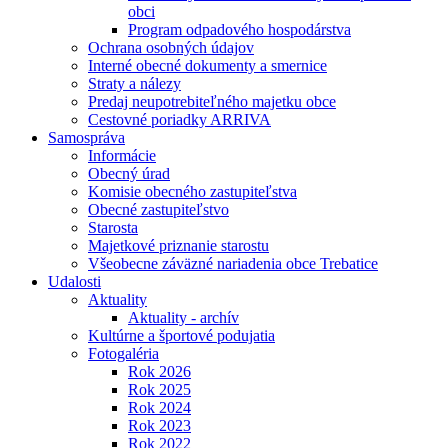
obci
Program odpadového hospodárstva
Ochrana osobných údajov
Interné obecné dokumenty a smernice
Straty a nálezy
Predaj neupotrebiteľného majetku obce
Cestovné poriadky ARRIVA
Samospráva
Informácie
Obecný úrad
Komisie obecného zastupiteľstva
Obecné zastupiteľstvo
Starosta
Majetkové priznanie starostu
Všeobecne záväzné nariadenia obce Trebatice
Udalosti
Aktuality
Aktuality - archív
Kultúrne a športové podujatia
Fotogaléria
Rok 2026
Rok 2025
Rok 2024
Rok 2023
Rok 2022