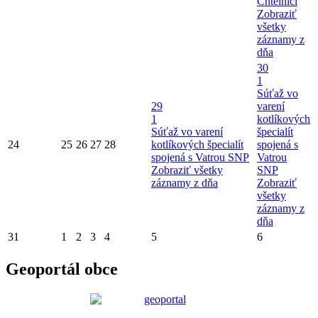
Chtelnici
Zobraziť
všetky
záznamy z
dňa
30
1
Súťaž vo
29
varení
1
kotlíkových
Súťaž vo varení
špecialít
24
25
26
27
28
kotlíkových špecialít
spojená s
spojená s Vatrou SNP
Vatrou
Zobraziť všetky
SNP
záznamy z dňa
Zobraziť
všetky
záznamy z
dňa
31
1
2
3
4
5
6
Geoportál obce