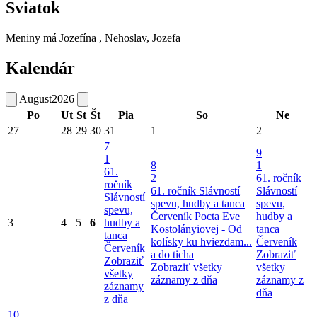
Sviatok
Meniny má
Jozefína
, Nehoslav, Jozefa
Kalendár
August
2026
Po
Ut
St
Št
Pia
So
Ne
27
28
29
30
31
1
2
7
9
1
8
1
61.
2
61. ročník
ročník
61. ročník Slávností
Slávností
Slávností
spevu, hudby a tanca
spevu,
spevu,
Červeník
Pocta Eve
hudby a
3
4
5
6
hudby a
Kostolányiovej - Od
tanca
tanca
kolísky ku hviezdam...
Červeník
Červeník
a do ticha
Zobraziť
Zobraziť
Zobraziť všetky
všetky
všetky
záznamy z dňa
záznamy z
záznamy
dňa
z dňa
10