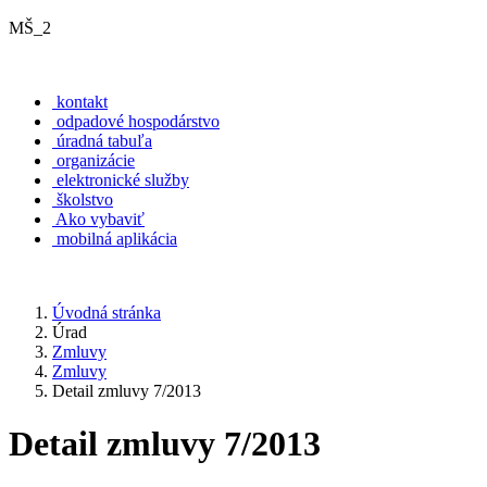
MŠ_2
kontakt
odpadové hospodárstvo
úradná tabuľa
organizácie
elektronické služby
školstvo
Ako vybaviť
mobilná aplikácia
Úvodná stránka
Úrad
Zmluvy
Zmluvy
Detail zmluvy 7/2013
Detail zmluvy 7/2013