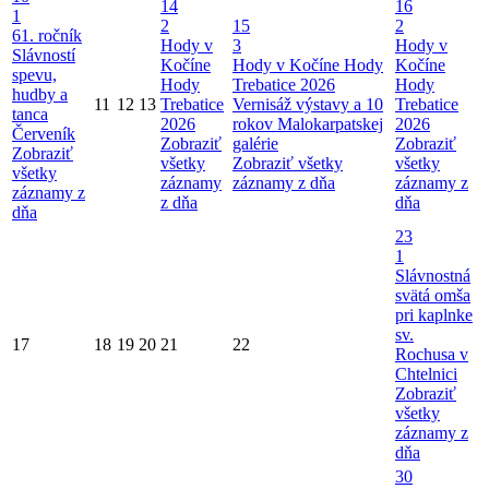
14
16
1
2
15
2
61. ročník
Hody v
3
Hody v
Slávností
Kočíne
Hody v Kočíne
Hody
Kočíne
spevu,
Hody
Trebatice 2026
Hody
hudby a
11
12
13
Trebatice
Vernisáž výstavy a 10
Trebatice
tanca
2026
rokov Malokarpatskej
2026
Červeník
Zobraziť
galérie
Zobraziť
Zobraziť
všetky
Zobraziť všetky
všetky
všetky
záznamy
záznamy z dňa
záznamy z
záznamy z
z dňa
dňa
dňa
23
1
Slávnostná
svätá omša
pri kaplnke
sv.
17
18
19
20
21
22
Rochusa v
Chtelnici
Zobraziť
všetky
záznamy z
dňa
30