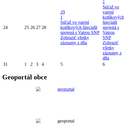
1
Súťaž vo
29
varení
1
kotlíkových
Súťaž vo varení
špecialít
24
25
26
27
28
kotlíkových špecialít
spojená s
spojená s Vatrou SNP
Vatrou
Zobraziť všetky
SNP
záznamy z dňa
Zobraziť
všetky
záznamy z
dňa
31
1
2
3
4
5
6
Geoportál obce