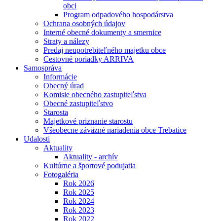
obci
Program odpadového hospodárstva
Ochrana osobných údajov
Interné obecné dokumenty a smernice
Straty a nálezy
Predaj neupotrebiteľného majetku obce
Cestovné poriadky ARRIVA
Samospráva
Informácie
Obecný úrad
Komisie obecného zastupiteľstva
Obecné zastupiteľstvo
Starosta
Majetkové priznanie starostu
Všeobecne záväzné nariadenia obce Trebatice
Udalosti
Aktuality
Aktuality - archív
Kultúrne a športové podujatia
Fotogaléria
Rok 2026
Rok 2025
Rok 2024
Rok 2023
Rok 2022