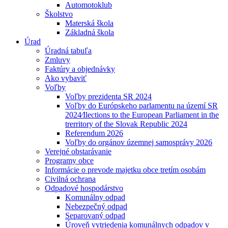
Automotoklub
Školstvo
Materská škola
Základná škola
Úrad
Úradná tabuľa
Zmluvy
Faktúry a objednávky
Ako vybaviť
Voľby
Voľby prezidenta SR 2024
Voľby do Európskeho parlamentu na území SR
2024⁄Ilections to the European Parliament in the
trerritory of the Slovak Republic 2024
Referendum 2026
Voľby do orgánov územnej samosprávy 2026
Verejné obstarávanie
Programy obce
Informácie o prevode majetku obce tretím osobám
Civilná ochrana
Odpadové hospodárstvo
Komunálny odpad
Nebezpečný odpad
Separovaný odpad
Úroveň vytriedenia komunálnych odpadov v