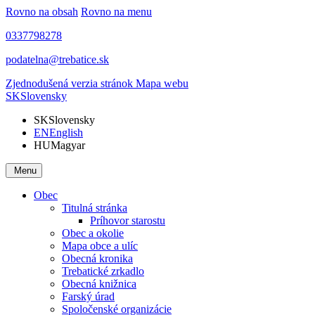
Rovno na obsah
Rovno na menu
0337798278
podatelna@trebatice.sk
Zjednodušená verzia stránok
Mapa webu
SK
Slovensky
SK
Slovensky
EN
English
HU
Magyar
Menu
Obec
Titulná stránka
Príhovor starostu
Obec a okolie
Mapa obce a ulíc
Obecná kronika
Trebatické zrkadlo
Obecná knižnica
Farský úrad
Spoločenské organizácie