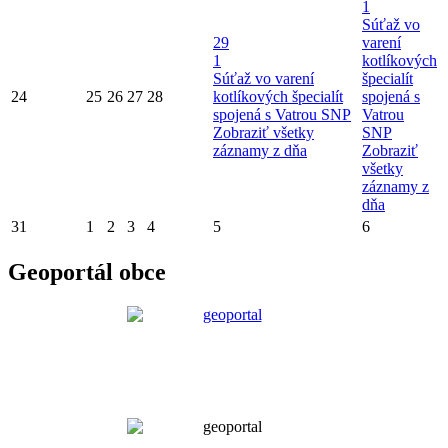
1
Súťaž vo
29
varení
1
kotlíkových
Súťaž vo varení
špecialít
24
25
26
27
28
kotlíkových špecialít
spojená s
spojená s Vatrou SNP
Vatrou
Zobraziť všetky
SNP
záznamy z dňa
Zobraziť
všetky
záznamy z
dňa
31
1
2
3
4
5
6
Geoportál obce