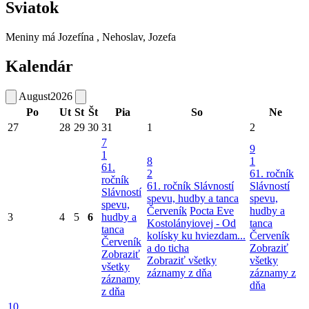
Sviatok
Meniny má
Jozefína
, Nehoslav, Jozefa
Kalendár
August
2026
Po
Ut
St
Št
Pia
So
Ne
27
28
29
30
31
1
2
7
9
1
8
1
61.
2
61. ročník
ročník
61. ročník Slávností
Slávností
Slávností
spevu, hudby a tanca
spevu,
spevu,
Červeník
Pocta Eve
hudby a
3
4
5
6
hudby a
Kostolányiovej - Od
tanca
tanca
kolísky ku hviezdam...
Červeník
Červeník
a do ticha
Zobraziť
Zobraziť
Zobraziť všetky
všetky
všetky
záznamy z dňa
záznamy z
záznamy
dňa
z dňa
10