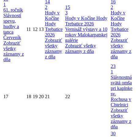
14
16
1
2
15
2
61. ročník
Hody v
3
Hody v
Slávností
Kočíne
Hody v Kočíne
Hody
Kočíne
spevu,
Hody
Trebatice 2026
Hody
hudby a
11
12
13
Trebatice
Vernisáž výstavy a 10
Trebatice
tanca
2026
rokov Malokarpatskej
2026
Červeník
Zobraziť
galérie
Zobraziť
Zobraziť
všetky
Zobraziť všetky
všetky
všetky
záznamy
záznamy z dňa
záznamy z
záznamy z
z dňa
dňa
dňa
23
1
Slávnostná
svätá omša
pri kaplnke
sv.
17
18
19
20
21
22
Rochusa v
Chtelnici
Zobraziť
všetky
záznamy z
dňa
30