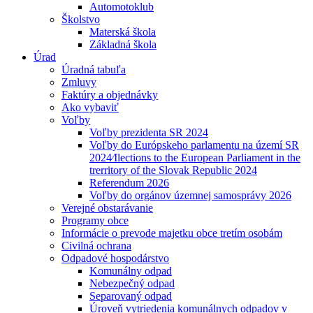
Automotoklub
Školstvo
Materská škola
Základná škola
Úrad
Úradná tabuľa
Zmluvy
Faktúry a objednávky
Ako vybaviť
Voľby
Voľby prezidenta SR 2024
Voľby do Európskeho parlamentu na území SR
2024⁄Ilections to the European Parliament in the
trerritory of the Slovak Republic 2024
Referendum 2026
Voľby do orgánov územnej samosprávy 2026
Verejné obstarávanie
Programy obce
Informácie o prevode majetku obce tretím osobám
Civilná ochrana
Odpadové hospodárstvo
Komunálny odpad
Nebezpečný odpad
Separovaný odpad
Úroveň vytriedenia komunálnych odpadov v