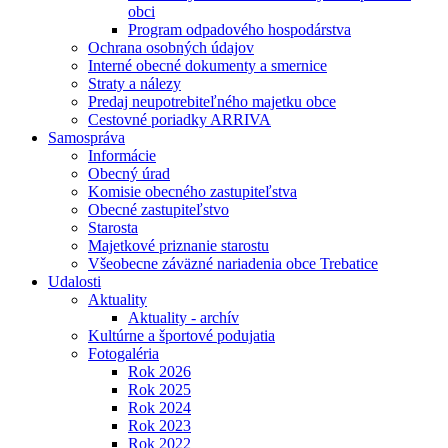
obci
Program odpadového hospodárstva
Ochrana osobných údajov
Interné obecné dokumenty a smernice
Straty a nálezy
Predaj neupotrebiteľného majetku obce
Cestovné poriadky ARRIVA
Samospráva
Informácie
Obecný úrad
Komisie obecného zastupiteľstva
Obecné zastupiteľstvo
Starosta
Majetkové priznanie starostu
Všeobecne záväzné nariadenia obce Trebatice
Udalosti
Aktuality
Aktuality - archív
Kultúrne a športové podujatia
Fotogaléria
Rok 2026
Rok 2025
Rok 2024
Rok 2023
Rok 2022