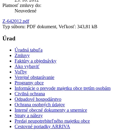
Platnosť zmluvy do:
Neuvedené
Z-642012.pdf
Typ súboru: PDF dokument, Veľkosť: 343,81 kB
Úrad
Úradná tabuľa
Zmluvy
Faktúry a objednávky
Ako vybaviť
Voľby
Verejné obstarávanie
Programy obce
Informácie o prevode majetku obce tretím osobám
Civilná ochrana
Odpadové hospodárstvo
Ochrana osobných údajov
Interné obecné dokumenty a smernice
Straty a nálezy
Predaj neupotrebiteľného majetku obce
Cestovné poriadky ARRIVA