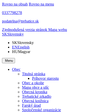
Rovno na obsah
Rovno na menu
0337798278
podatelna@trebatice.sk
Zjednodušená verzia stránok
Mapa webu
SK
Slovensky
SK
Slovensky
EN
English
HU
Magyar
Menu
Obec
Titulná stránka
Príhovor starostu
Obec a okolie
Mapa obce a ulíc
Obecná kronika
Trebatické zrkadlo
Obecná knižnica
Farský úrad
Spoločenské organizácie