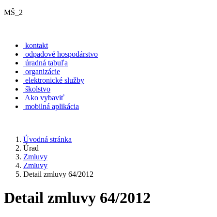
MŠ_2
kontakt
odpadové hospodárstvo
úradná tabuľa
organizácie
elektronické služby
školstvo
Ako vybaviť
mobilná aplikácia
Úvodná stránka
Úrad
Zmluvy
Zmluvy
Detail zmluvy 64/2012
Detail zmluvy 64/2012