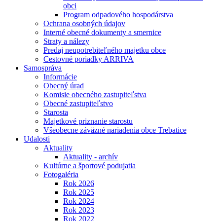
obci
Program odpadového hospodárstva
Ochrana osobných údajov
Interné obecné dokumenty a smernice
Straty a nálezy
Predaj neupotrebiteľného majetku obce
Cestovné poriadky ARRIVA
Samospráva
Informácie
Obecný úrad
Komisie obecného zastupiteľstva
Obecné zastupiteľstvo
Starosta
Majetkové priznanie starostu
Všeobecne záväzné nariadenia obce Trebatice
Udalosti
Aktuality
Aktuality - archív
Kultúrne a športové podujatia
Fotogaléria
Rok 2026
Rok 2025
Rok 2024
Rok 2023
Rok 2022