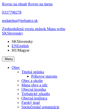
Rovno na obsah
Rovno na menu
0337798278
podatelna@trebatice.sk
Zjednodušená verzia stránok
Mapa webu
SK
Slovensky
SK
Slovensky
EN
English
HU
Magyar
Menu
Obec
Titulná stránka
Príhovor starostu
Obec a okolie
Mapa obce a ulíc
Obecná kronika
Trebatické zrkadlo
Obecná knižnica
Farský úrad
Spoločenské organizácie