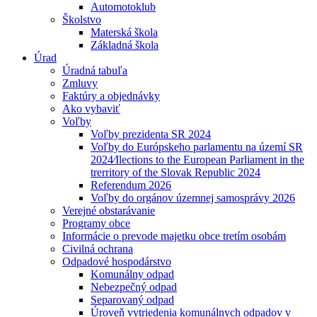
Automotoklub
Školstvo
Materská škola
Základná škola
Úrad
Úradná tabuľa
Zmluvy
Faktúry a objednávky
Ako vybaviť
Voľby
Voľby prezidenta SR 2024
Voľby do Európskeho parlamentu na území SR
2024⁄Ilections to the European Parliament in the
trerritory of the Slovak Republic 2024
Referendum 2026
Voľby do orgánov územnej samosprávy 2026
Verejné obstarávanie
Programy obce
Informácie o prevode majetku obce tretím osobám
Civilná ochrana
Odpadové hospodárstvo
Komunálny odpad
Nebezpečný odpad
Separovaný odpad
Úroveň vytriedenia komunálnych odpadov v