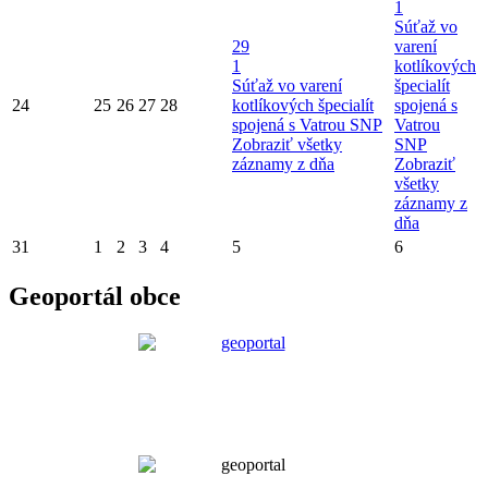
1
Súťaž vo
29
varení
1
kotlíkových
Súťaž vo varení
špecialít
24
25
26
27
28
kotlíkových špecialít
spojená s
spojená s Vatrou SNP
Vatrou
Zobraziť všetky
SNP
záznamy z dňa
Zobraziť
všetky
záznamy z
dňa
31
1
2
3
4
5
6
Geoportál obce