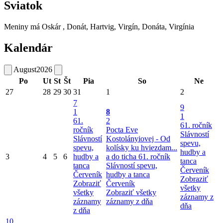
Sviatok
Meniny má
Oskár
, Donát, Hartvig, Virgín, Donáta, Virgínia
Kalendár
August
2026
Po
Ut
St
Št
Pia
So
Ne
27
28
29
30
31
1
2
7
9
1
8
1
61.
2
61. ročník
ročník
Pocta Eve
Slávností
Slávností
Kostolányiovej - Od
spevu,
spevu,
kolísky ku hviezdam...
hudby a
3
4
5
6
hudby a
a do ticha
61. ročník
tanca
tanca
Slávností spevu,
Červeník
Červeník
hudby a tanca
Zobraziť
Zobraziť
Červeník
všetky
všetky
Zobraziť všetky
záznamy z
záznamy
záznamy z dňa
dňa
z dňa
10