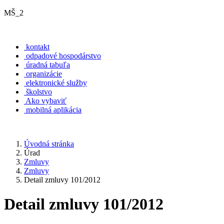
MŠ_2
kontakt
odpadové hospodárstvo
úradná tabuľa
organizácie
elektronické služby
školstvo
Ako vybaviť
mobilná aplikácia
Úvodná stránka
Úrad
Zmluvy
Zmluvy
Detail zmluvy 101/2012
Detail zmluvy 101/2012