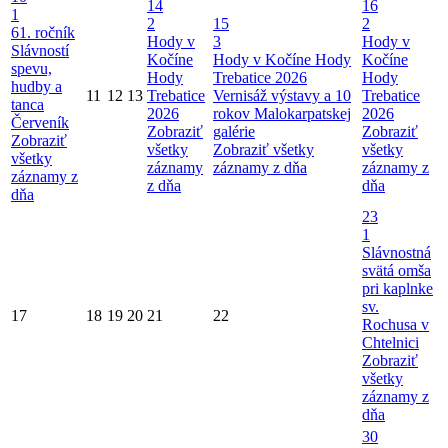
14
16
1
2
15
2
61. ročník
Hody v
3
Hody v
Slávností
Kočíne
Hody v Kočíne
Hody
Kočíne
spevu,
Hody
Trebatice 2026
Hody
hudby a
11
12
13
Trebatice
Vernisáž výstavy a 10
Trebatice
tanca
2026
rokov Malokarpatskej
2026
Červeník
Zobraziť
galérie
Zobraziť
Zobraziť
všetky
Zobraziť všetky
všetky
všetky
záznamy
záznamy z dňa
záznamy z
záznamy z
z dňa
dňa
dňa
23
1
Slávnostná
svätá omša
pri kaplnke
sv.
17
18
19
20
21
22
Rochusa v
Chtelnici
Zobraziť
všetky
záznamy z
dňa
30