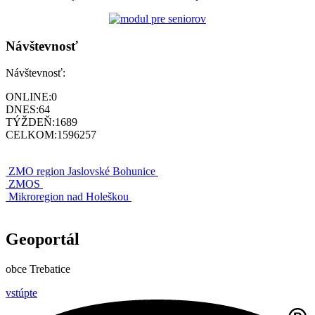
Návštevnosť
Návštevnosť:
ONLINE:
0
DNES:
64
TÝŽDEŇ:
1689
CELKOM:
1596257
ZMO region Jaslovské Bohunice
ZMOS
Mikroregion nad Holeškou
Geoportál
obce Trebatice
vstúpte