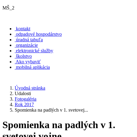
MŠ_2
kontakt
odpadové hospodárstvo
úradná tabuľa
organizácie
elektronické služby
školstvo
Ako vybaviť
mobilná aplikácia
Úvodná stránka
Udalosti
Fotogaléria
Rok 2017
Spomienka na padlých v 1. svetovej...
Spomienka na padlých v 1.
svetovej vojne