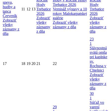
Kočíne
Hody v Kočíne
Hody
Kočíne
spevu,
Hody
Trebatice 2026
Hody
hudby a
11
12
13
Trebatice
Vernisáž výstavy a 10
Trebatice
tanca
2026
rokov Malokarpatskej
2026
Červeník
Zobraziť
galérie
Zobraziť
Zobraziť
všetky
Zobraziť všetky
všetky
všetky
záznamy
záznamy z dňa
záznamy z
záznamy z
z dňa
dňa
dňa
23
1
Slávnostná
svätá omša
pri kaplnke
sv.
17
18
19
20
21
22
Rochusa v
Chtelnici
Zobraziť
všetky
záznamy z
dňa
30
1
Súťaž vo
29
varení