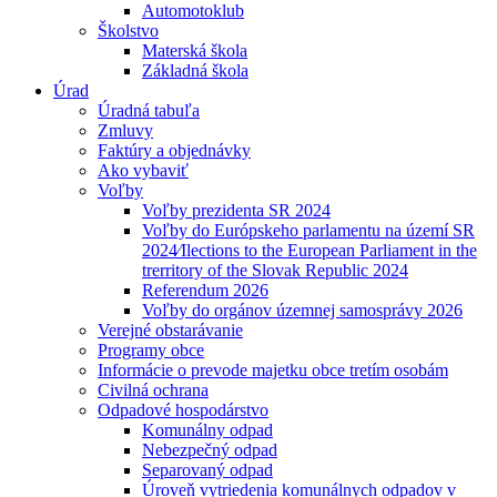
Automotoklub
Školstvo
Materská škola
Základná škola
Úrad
Úradná tabuľa
Zmluvy
Faktúry a objednávky
Ako vybaviť
Voľby
Voľby prezidenta SR 2024
Voľby do Európskeho parlamentu na území SR
2024⁄Ilections to the European Parliament in the
trerritory of the Slovak Republic 2024
Referendum 2026
Voľby do orgánov územnej samosprávy 2026
Verejné obstarávanie
Programy obce
Informácie o prevode majetku obce tretím osobám
Civilná ochrana
Odpadové hospodárstvo
Komunálny odpad
Nebezpečný odpad
Separovaný odpad
Úroveň vytriedenia komunálnych odpadov v