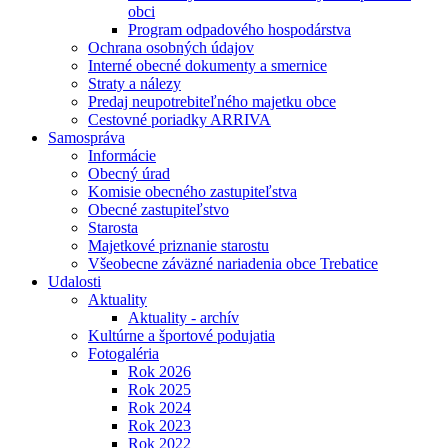
obci
Program odpadového hospodárstva
Ochrana osobných údajov
Interné obecné dokumenty a smernice
Straty a nálezy
Predaj neupotrebiteľného majetku obce
Cestovné poriadky ARRIVA
Samospráva
Informácie
Obecný úrad
Komisie obecného zastupiteľstva
Obecné zastupiteľstvo
Starosta
Majetkové priznanie starostu
Všeobecne záväzné nariadenia obce Trebatice
Udalosti
Aktuality
Aktuality - archív
Kultúrne a športové podujatia
Fotogaléria
Rok 2026
Rok 2025
Rok 2024
Rok 2023
Rok 2022