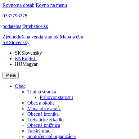
Rovno na obsah
Rovno na menu
0337798278
podatelna@trebatice.sk
Zjednodušená verzia stránok
Mapa webu
SK
Slovensky
SK
Slovensky
EN
English
HU
Magyar
Menu
Obec
Titulná stránka
Príhovor starostu
Obec a okolie
Mapa obce a ulíc
Obecná kronika
Trebatické zrkadlo
Obecná knižnica
Farský úrad
Spoločenské organizácie