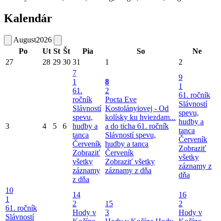
Kalendár
August
2026
Po
Ut
St
Št
Pia
So
Ne
27
28
29
30
31
1
2
7
9
1
8
1
61.
2
61. ročník
ročník
Pocta Eve
Slávností
Slávností
Kostolányiovej - Od
spevu,
spevu,
kolísky ku hviezdam...
hudby a
3
4
5
6
hudby a
a do ticha
61. ročník
tanca
tanca
Slávností spevu,
Červeník
Červeník
hudby a tanca
Zobraziť
Zobraziť
Červeník
všetky
všetky
Zobraziť všetky
záznamy z
záznamy
záznamy z dňa
dňa
z dňa
10
14
16
1
2
15
2
61. ročník
Hody v
3
Hody v
Slávností