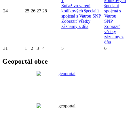
1
kotlíkových
Súťaž vo varení
špecialít
24
25
26
27
28
kotlíkových špecialít
spojená s
spojená s Vatrou SNP
Vatrou
Zobraziť všetky
SNP
záznamy z dňa
Zobraziť
všetky
záznamy z
dňa
31
1
2
3
4
5
6
Geoportál obce