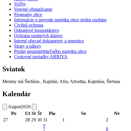
Voľby
Verejné obstarávanie
Programy obce
Informácie o prevode majetku obce tretím osobám
Civilná ochrana
Odpadové hospodárstvo
Ochrana osobných údajov
Interné obecné dokumenty a smernice
Straty a nálezy
Predaj neupotrebiteľného majetku obce
Cestovné poriadky ARRIVA
Sviatok
Meniny má
Štefánia
, Kajetán, Afra, Afrodita, Kajetána, Štefana
Kalendár
August
2026
Po
Ut
St
Št
Pia
So
Ne
27
28
29
30
31
1
2
7
9