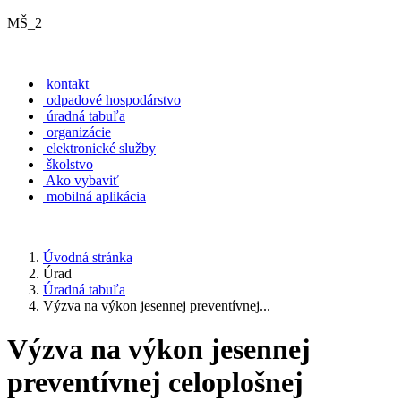
MŠ_2
kontakt
odpadové hospodárstvo
úradná tabuľa
organizácie
elektronické služby
školstvo
Ako vybaviť
mobilná aplikácia
Úvodná stránka
Úrad
Úradná tabuľa
Výzva na výkon jesennej preventívnej...
Výzva na výkon jesennej
preventívnej celoplošnej