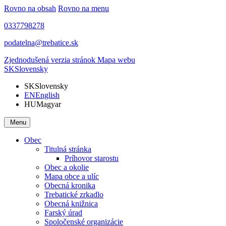
Rovno na obsah
Rovno na menu
0337798278
podatelna@trebatice.sk
Zjednodušená verzia stránok
Mapa webu
SK
Slovensky
SK
Slovensky
EN
English
HU
Magyar
Menu
Obec
Titulná stránka
Príhovor starostu
Obec a okolie
Mapa obce a ulíc
Obecná kronika
Trebatické zrkadlo
Obecná knižnica
Farský úrad
Spoločenské organizácie