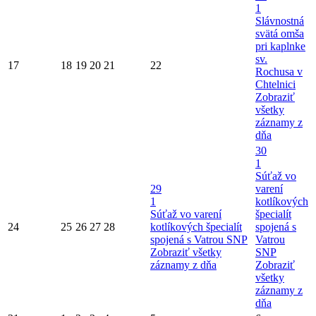
1
Slávnostná
svätá omša
pri kaplnke
sv.
17
18
19
20
21
22
Rochusa v
Chtelnici
Zobraziť
všetky
záznamy z
dňa
30
1
Súťaž vo
29
varení
1
kotlíkových
Súťaž vo varení
špecialít
24
25
26
27
28
kotlíkových špecialít
spojená s
spojená s Vatrou SNP
Vatrou
Zobraziť všetky
SNP
záznamy z dňa
Zobraziť
všetky
záznamy z
dňa