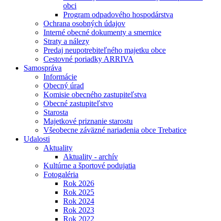
obci
Program odpadového hospodárstva
Ochrana osobných údajov
Interné obecné dokumenty a smernice
Straty a nálezy
Predaj neupotrebiteľného majetku obce
Cestovné poriadky ARRIVA
Samospráva
Informácie
Obecný úrad
Komisie obecného zastupiteľstva
Obecné zastupiteľstvo
Starosta
Majetkové priznanie starostu
Všeobecne záväzné nariadenia obce Trebatice
Udalosti
Aktuality
Aktuality - archív
Kultúrne a športové podujatia
Fotogaléria
Rok 2026
Rok 2025
Rok 2024
Rok 2023
Rok 2022