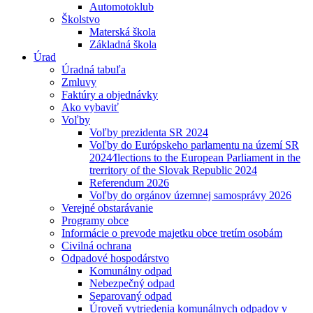
Automotoklub
Školstvo
Materská škola
Základná škola
Úrad
Úradná tabuľa
Zmluvy
Faktúry a objednávky
Ako vybaviť
Voľby
Voľby prezidenta SR 2024
Voľby do Európskeho parlamentu na území SR
2024⁄Ilections to the European Parliament in the
trerritory of the Slovak Republic 2024
Referendum 2026
Voľby do orgánov územnej samosprávy 2026
Verejné obstarávanie
Programy obce
Informácie o prevode majetku obce tretím osobám
Civilná ochrana
Odpadové hospodárstvo
Komunálny odpad
Nebezpečný odpad
Separovaný odpad
Úroveň vytriedenia komunálnych odpadov v