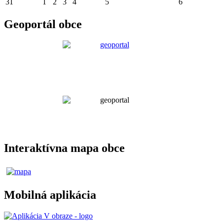
31
1
2
3
4
5
6
Geoportál obce
Interaktívna mapa obce
Mobilná aplikácia