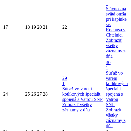
1
Slávnostná
svätá omša
pri kaplnke
sv.
17
18
19
20
21
22
Rochusa v
Chtelnici
Zobraziť
všetky
záznamy z
dňa
30
1
Súťaž vo
29
varení
1
kotlíkových
Súťaž vo varení
špecialít
24
25
26
27
28
kotlíkových špecialít
spojená s
spojená s Vatrou SNP
Vatrou
Zobraziť všetky
SNP
záznamy z dňa
Zobraziť
všetky
záznamy z
dňa