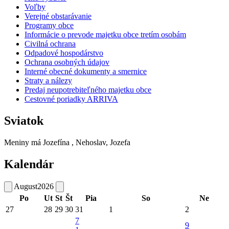
Voľby
Verejné obstarávanie
Programy obce
Informácie o prevode majetku obce tretím osobám
Civilná ochrana
Odpadové hospodárstvo
Ochrana osobných údajov
Interné obecné dokumenty a smernice
Straty a nálezy
Predaj neupotrebiteľného majetku obce
Cestovné poriadky ARRIVA
Sviatok
Meniny má
Jozefína
, Nehoslav, Jozefa
Kalendár
August
2026
Po
Ut
St
Št
Pia
So
Ne
27
28
29
30
31
1
2
7
9