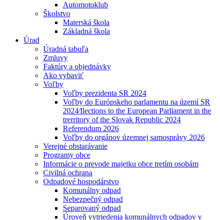
Automotoklub
Školstvo
Materská škola
Základná škola
Úrad
Úradná tabuľa
Zmluvy
Faktúry a objednávky
Ako vybaviť
Voľby
Voľby prezidenta SR 2024
Voľby do Európskeho parlamentu na území SR
2024⁄Ilections to the European Parliament in the
trerritory of the Slovak Republic 2024
Referendum 2026
Voľby do orgánov územnej samosprávy 2026
Verejné obstarávanie
Programy obce
Informácie o prevode majetku obce tretím osobám
Civilná ochrana
Odpadové hospodárstvo
Komunálny odpad
Nebezpečný odpad
Separovaný odpad
Úroveň vytriedenia komunálnych odpadov v