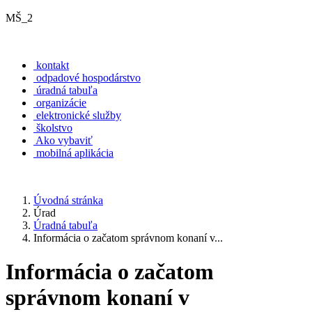
MŠ_2
kontakt
odpadové hospodárstvo
úradná tabuľa
organizácie
elektronické služby
školstvo
Ako vybaviť
mobilná aplikácia
Úvodná stránka
Úrad
Úradná tabuľa
Informácia o začatom správnom konaní v...
Informácia o začatom
správnom konaní v