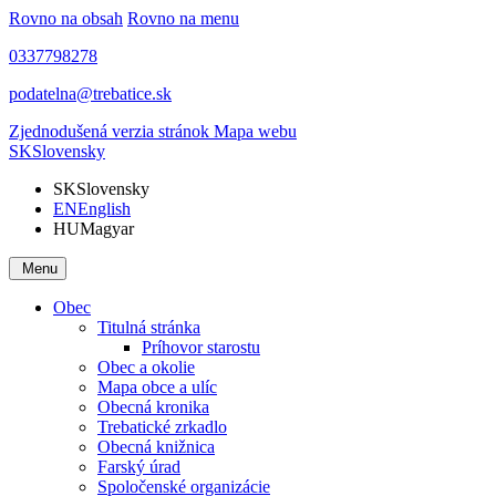
Rovno na obsah
Rovno na menu
0337798278
podatelna@trebatice.sk
Zjednodušená verzia stránok
Mapa webu
SK
Slovensky
SK
Slovensky
EN
English
HU
Magyar
Menu
Obec
Titulná stránka
Príhovor starostu
Obec a okolie
Mapa obce a ulíc
Obecná kronika
Trebatické zrkadlo
Obecná knižnica
Farský úrad
Spoločenské organizácie