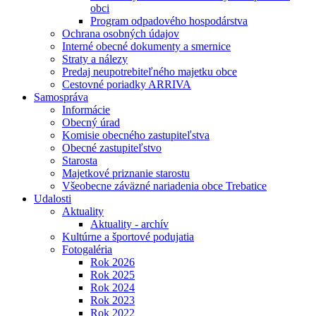
obci
Program odpadového hospodárstva
Ochrana osobných údajov
Interné obecné dokumenty a smernice
Straty a nálezy
Predaj neupotrebiteľného majetku obce
Cestovné poriadky ARRIVA
Samospráva
Informácie
Obecný úrad
Komisie obecného zastupiteľstva
Obecné zastupiteľstvo
Starosta
Majetkové priznanie starostu
Všeobecne záväzné nariadenia obce Trebatice
Udalosti
Aktuality
Aktuality - archív
Kultúrne a športové podujatia
Fotogaléria
Rok 2026
Rok 2025
Rok 2024
Rok 2023
Rok 2022