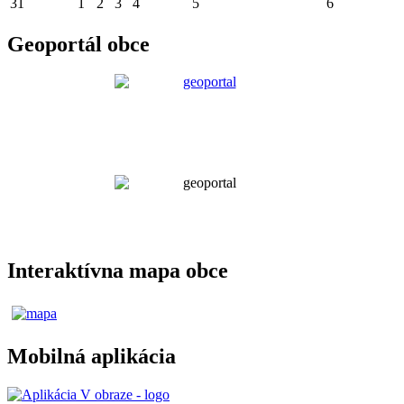
31
1
2
3
4
5
6
Geoportál obce
Interaktívna mapa obce
Mobilná aplikácia