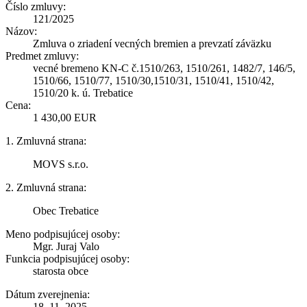
Číslo zmluvy:
121/2025
Názov:
Zmluva o zriadení vecných bremien a prevzatí záväzku
Predmet zmluvy:
vecné bremeno KN-C č.1510/263, 1510/261, 1482/7, 146/5,
1510/66, 1510/77, 1510/30,1510/31, 1510/41, 1510/42,
1510/20 k. ú. Trebatice
Cena:
1 430,00 EUR
1. Zmluvná strana:
MOVS s.r.o.
2. Zmluvná strana:
Obec Trebatice
Meno podpisujúcej osoby:
Mgr. Juraj Valo
Funkcia podpisujúcej osoby:
starosta obce
Dátum zverejnenia:
18. 11. 2025