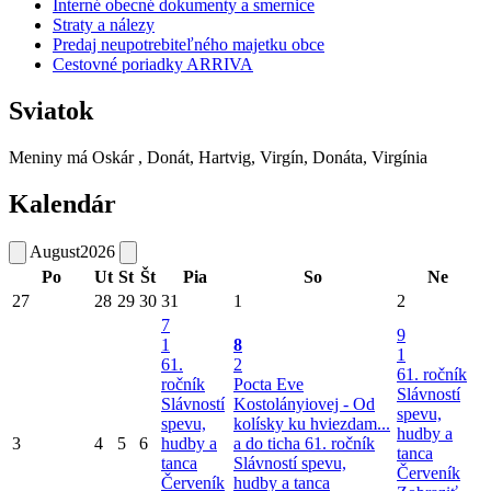
Interné obecné dokumenty a smernice
Straty a nálezy
Predaj neupotrebiteľného majetku obce
Cestovné poriadky ARRIVA
Sviatok
Meniny má
Oskár
, Donát, Hartvig, Virgín, Donáta, Virgínia
Kalendár
August
2026
Po
Ut
St
Št
Pia
So
Ne
27
28
29
30
31
1
2
7
9
1
8
1
61.
2
61. ročník
ročník
Pocta Eve
Slávností
Slávností
Kostolányiovej - Od
spevu,
spevu,
kolísky ku hviezdam...
hudby a
3
4
5
6
hudby a
a do ticha
61. ročník
tanca
tanca
Slávností spevu,
Červeník
Červeník
hudby a tanca