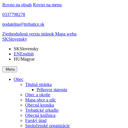
Rovno na obsah
Rovno na menu
0337798278
podatelna@trebatice.sk
Zjednodušená verzia stránok
Mapa webu
SK
Slovensky
SK
Slovensky
EN
English
HU
Magyar
Menu
Obec
Titulná stránka
Príhovor starostu
Obec a okolie
Mapa obce a ulíc
Obecná kronika
Trebatické zrkadlo
Obecná knižnica
Farský úrad
Spoločenské organizácie