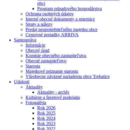
obci
Program odpadového hospodárstva
Ochrana osobných údajov
Interné obecné dokumenty a smernice
Straty a nálezy
Predaj neupotrebiteľného majetku obce
Cestovné poriadky ARRIVA
Samospráva
Informácie
Obecný úrad
Komisie obecného zastupiteľstva
Obecné zastupiteľstvo
Starosta
Majetkové priznanie starostu
Všeobecne záväzné nariadenia obce Trebatice
Udalosti
Aktuality
Aktuality - archív
Kultúrne a športové podujatia
Fotogaléria
Rok 2026
Rok 2025
Rok 2024
Rok 2023
Rok 2022