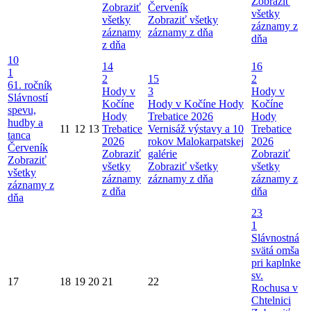
Zobraziť
Zobraziť
Červeník
všetky
všetky
Zobraziť všetky
záznamy z
záznamy
záznamy z dňa
dňa
z dňa
10
14
16
1
2
15
2
61. ročník
Hody v
3
Hody v
Slávností
Kočíne
Hody v Kočíne
Hody
Kočíne
spevu,
Hody
Trebatice 2026
Hody
hudby a
11
12
13
Trebatice
Vernisáž výstavy a 10
Trebatice
tanca
2026
rokov Malokarpatskej
2026
Červeník
Zobraziť
galérie
Zobraziť
Zobraziť
všetky
Zobraziť všetky
všetky
všetky
záznamy
záznamy z dňa
záznamy z
záznamy z
z dňa
dňa
dňa
23
1
Slávnostná
svätá omša
pri kaplnke
sv.
17
18
19
20
21
22
Rochusa v
Chtelnici