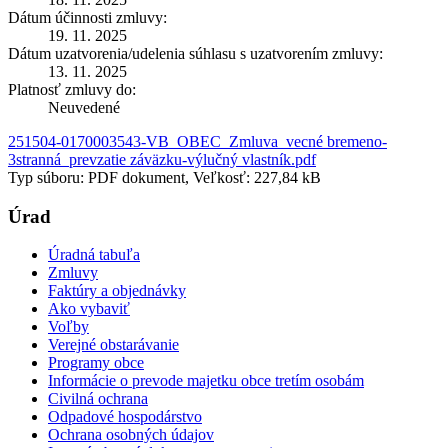
Dátum účinnosti zmluvy:
19. 11. 2025
Dátum uzatvorenia/udelenia súhlasu s uzatvorením zmluvy:
13. 11. 2025
Platnosť zmluvy do:
Neuvedené
251504-0170003543-VB_OBEC_Zmluva_vecné bremeno-
3stranná_prevzatie záväzku-výlučný vlastník.pdf
Typ súboru: PDF dokument, Veľkosť: 227,84 kB
Úrad
Úradná tabuľa
Zmluvy
Faktúry a objednávky
Ako vybaviť
Voľby
Verejné obstarávanie
Programy obce
Informácie o prevode majetku obce tretím osobám
Civilná ochrana
Odpadové hospodárstvo
Ochrana osobných údajov