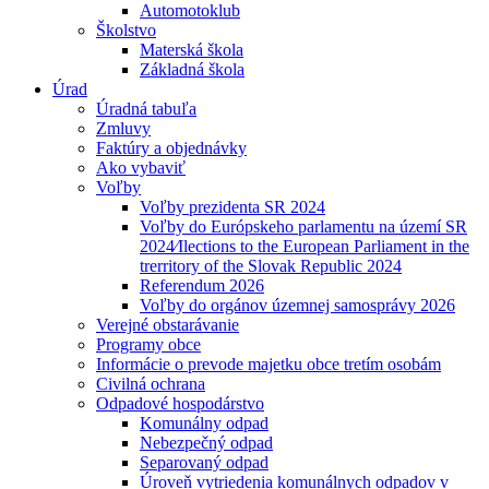
Automotoklub
Školstvo
Materská škola
Základná škola
Úrad
Úradná tabuľa
Zmluvy
Faktúry a objednávky
Ako vybaviť
Voľby
Voľby prezidenta SR 2024
Voľby do Európskeho parlamentu na území SR
2024⁄Ilections to the European Parliament in the
trerritory of the Slovak Republic 2024
Referendum 2026
Voľby do orgánov územnej samosprávy 2026
Verejné obstarávanie
Programy obce
Informácie o prevode majetku obce tretím osobám
Civilná ochrana
Odpadové hospodárstvo
Komunálny odpad
Nebezpečný odpad
Separovaný odpad
Úroveň vytriedenia komunálnych odpadov v