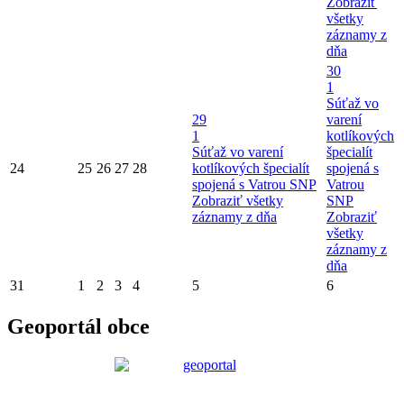
Zobraziť
všetky
záznamy z
dňa
30
1
Súťaž vo
29
varení
1
kotlíkových
Súťaž vo varení
špecialít
24
25
26
27
28
kotlíkových špecialít
spojená s
spojená s Vatrou SNP
Vatrou
Zobraziť všetky
SNP
záznamy z dňa
Zobraziť
všetky
záznamy z
dňa
31
1
2
3
4
5
6
Geoportál obce