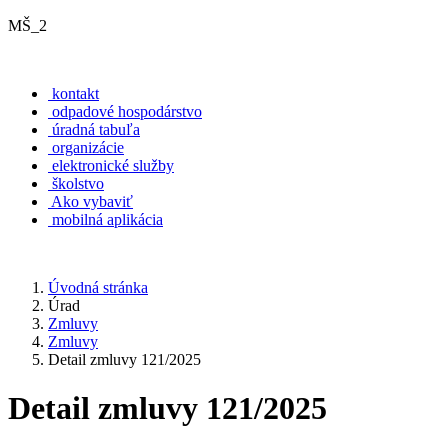
MŠ_2
kontakt
odpadové hospodárstvo
úradná tabuľa
organizácie
elektronické služby
školstvo
Ako vybaviť
mobilná aplikácia
Úvodná stránka
Úrad
Zmluvy
Zmluvy
Detail zmluvy 121/2025
Detail zmluvy 121/2025