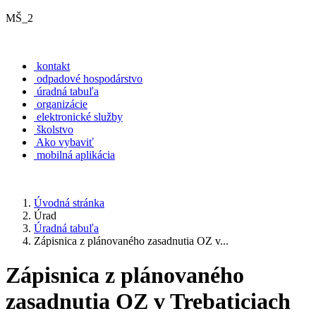
MŠ_2
kontakt
odpadové hospodárstvo
úradná tabuľa
organizácie
elektronické služby
školstvo
Ako vybaviť
mobilná aplikácia
Úvodná stránka
Úrad
Úradná tabuľa
Zápisnica z plánovaného zasadnutia OZ v...
Zápisnica z plánovaného
zasadnutia OZ v Trebaticiach