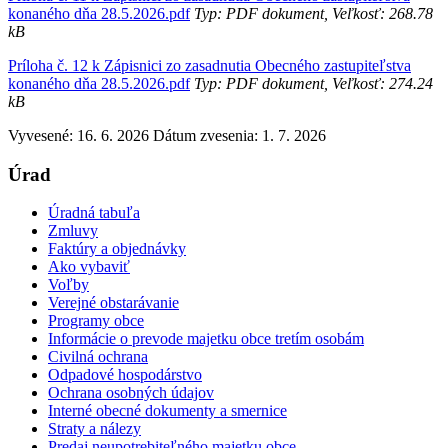
konaného dňa 28.5.2026.pdf
Typ: PDF dokument, Veľkosť: 268.78
kB
Príloha č. 12 k Zápisnici zo zasadnutia Obecného zastupiteľstva
konaného dňa 28.5.2026.pdf
Typ: PDF dokument, Veľkosť: 274.24
kB
Vyvesené: 16. 6. 2026
Dátum zvesenia: 1. 7. 2026
Úrad
Úradná tabuľa
Zmluvy
Faktúry a objednávky
Ako vybaviť
Voľby
Verejné obstarávanie
Programy obce
Informácie o prevode majetku obce tretím osobám
Civilná ochrana
Odpadové hospodárstvo
Ochrana osobných údajov
Interné obecné dokumenty a smernice
Straty a nálezy
Predaj neupotrebiteľného majetku obce