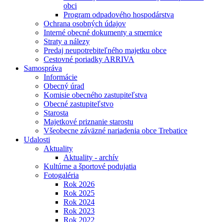
obci
Program odpadového hospodárstva
Ochrana osobných údajov
Interné obecné dokumenty a smernice
Straty a nálezy
Predaj neupotrebiteľného majetku obce
Cestovné poriadky ARRIVA
Samospráva
Informácie
Obecný úrad
Komisie obecného zastupiteľstva
Obecné zastupiteľstvo
Starosta
Majetkové priznanie starostu
Všeobecne záväzné nariadenia obce Trebatice
Udalosti
Aktuality
Aktuality - archív
Kultúrne a športové podujatia
Fotogaléria
Rok 2026
Rok 2025
Rok 2024
Rok 2023
Rok 2022