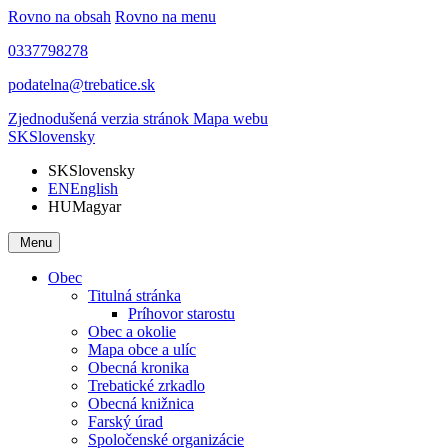
Rovno na obsah
Rovno na menu
0337798278
podatelna@trebatice.sk
Zjednodušená verzia stránok
Mapa webu
SK
Slovensky
SK
Slovensky
EN
English
HU
Magyar
Menu
Obec
Titulná stránka
Príhovor starostu
Obec a okolie
Mapa obce a ulíc
Obecná kronika
Trebatické zrkadlo
Obecná knižnica
Farský úrad
Spoločenské organizácie