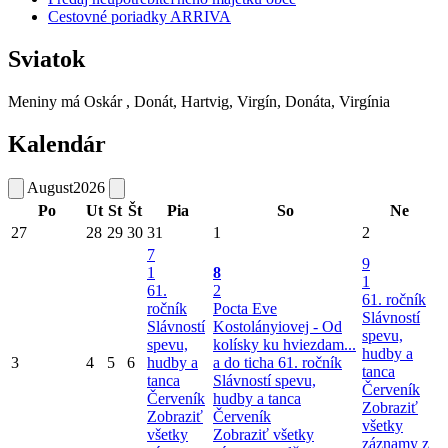
Cestovné poriadky ARRIVA
Sviatok
Meniny má
Oskár
, Donát, Hartvig, Virgín, Donáta, Virgínia
Kalendár
August
2026
Po
Ut
St
Št
Pia
So
Ne
27
28
29
30
31
1
2
7
9
1
8
1
61.
2
61. ročník
ročník
Pocta Eve
Slávností
Slávností
Kostolányiovej - Od
spevu,
spevu,
kolísky ku hviezdam...
hudby a
3
4
5
6
hudby a
a do ticha
61. ročník
tanca
tanca
Slávností spevu,
Červeník
Červeník
hudby a tanca
Zobraziť
Zobraziť
Červeník
všetky
všetky
Zobraziť všetky
záznamy z