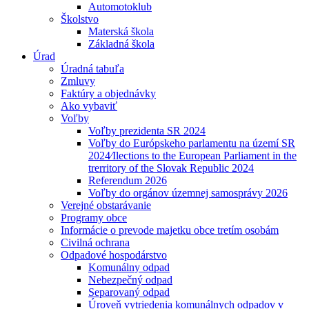
Automotoklub
Školstvo
Materská škola
Základná škola
Úrad
Úradná tabuľa
Zmluvy
Faktúry a objednávky
Ako vybaviť
Voľby
Voľby prezidenta SR 2024
Voľby do Európskeho parlamentu na území SR
2024⁄Ilections to the European Parliament in the
trerritory of the Slovak Republic 2024
Referendum 2026
Voľby do orgánov územnej samosprávy 2026
Verejné obstarávanie
Programy obce
Informácie o prevode majetku obce tretím osobám
Civilná ochrana
Odpadové hospodárstvo
Komunálny odpad
Nebezpečný odpad
Separovaný odpad
Úroveň vytriedenia komunálnych odpadov v