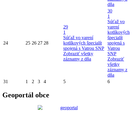
dňa
30
1
Súťaž vo
29
varení
1
kotlíkových
Súťaž vo varení
špecialít
24
25
26
27
28
kotlíkových špecialít
spojená s
spojená s Vatrou SNP
Vatrou
Zobraziť všetky
SNP
záznamy z dňa
Zobraziť
všetky
záznamy z
dňa
31
1
2
3
4
5
6
Geoportál obce