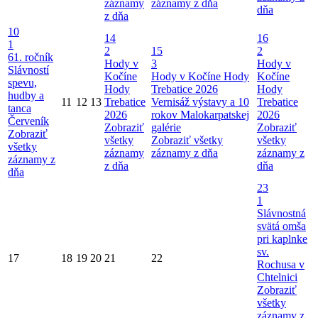
záznamy
záznamy z dňa
dňa
z dňa
10
14
16
1
2
15
2
61. ročník
Hody v
3
Hody v
Slávností
Kočíne
Hody v Kočíne
Hody
Kočíne
spevu,
Hody
Trebatice 2026
Hody
hudby a
11
12
13
Trebatice
Vernisáž výstavy a 10
Trebatice
tanca
2026
rokov Malokarpatskej
2026
Červeník
Zobraziť
galérie
Zobraziť
Zobraziť
všetky
Zobraziť všetky
všetky
všetky
záznamy
záznamy z dňa
záznamy z
záznamy z
z dňa
dňa
dňa
23
1
Slávnostná
svätá omša
pri kaplnke
sv.
17
18
19
20
21
22
Rochusa v
Chtelnici
Zobraziť
všetky
záznamy z