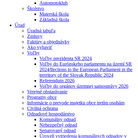
Automotoklub
Školstvo
Materská škola
Základná škola
Úrad
Úradná tabuľa
Zmluvy
Faktúry a objednávky
Ako vybaviť
Voľby
Voľby prezidenta SR 2024
Voľby do Európskeho parlamentu na území SR
2024⁄Ilections to the European Parliament in the
trerritory of the Slovak Republic 2024
Referendum 2026
Voľby do orgánov územnej samosprávy 2026
Verejné obstarávanie
Programy obce
Informácie o prevode majetku obce tretím osobám
Civilná ochrana
Odpadové hospodárstvo
Komunálny odpad
Nebezpečný odpad
Separovaný odpad
Úroveň vytriedenia komunálnych odpadov v