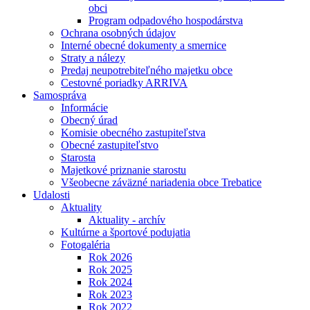
obci
Program odpadového hospodárstva
Ochrana osobných údajov
Interné obecné dokumenty a smernice
Straty a nálezy
Predaj neupotrebiteľného majetku obce
Cestovné poriadky ARRIVA
Samospráva
Informácie
Obecný úrad
Komisie obecného zastupiteľstva
Obecné zastupiteľstvo
Starosta
Majetkové priznanie starostu
Všeobecne záväzné nariadenia obce Trebatice
Udalosti
Aktuality
Aktuality - archív
Kultúrne a športové podujatia
Fotogaléria
Rok 2026
Rok 2025
Rok 2024
Rok 2023
Rok 2022