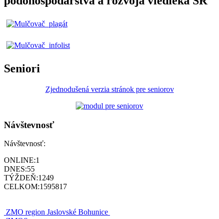
pôdohospodárstva a rozvoja viedieka SR
Seniori
Zjednodušená verzia stránok pre seniorov
Návštevnosť
Návštevnosť:
ONLINE:
1
DNES:
55
TÝŽDEŇ:
1249
CELKOM:
1595817
ZMO region Jaslovské Bohunice