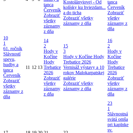
Kostolányiovej - Od
tanca
tanca
kolísky ku hviezdam...
Červeník
Červeník
a do ticha
Zobraziť
Zobraziť
Zobraziť všetky
všetky
všetky
záznamy z dňa
záznamy z
záznamy
dňa
z dňa
10
14
16
1
2
15
2
61. ročník
Hody v
3
Hody v
Slávností
Kočíne
Hody v Kočíne
Hody
Kočíne
spevu,
Hody
Trebatice 2026
Hody
hudby a
11
12
13
Trebatice
Vernisáž výstavy a 10
Trebatice
tanca
2026
rokov Malokarpatskej
2026
Červeník
Zobraziť
galérie
Zobraziť
Zobraziť
všetky
Zobraziť všetky
všetky
všetky
záznamy
záznamy z dňa
záznamy z
záznamy z
z dňa
dňa
dňa
23
1
Slávnostná
svätá omša
pri kaplnke
sv.
17
18
19
20
21
22