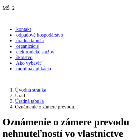
MŠ_2
kontakt
odpadové hospodárstvo
úradná tabuľa
organizácie
elektronické služby
školstvo
Ako vybaviť
mobilná aplikácia
Úvodná stránka
Úrad
Úradná tabuľa
Oznámenie o zámere prevodu...
Oznámenie o zámere prevodu
nehnuteľností vo vlastníctve