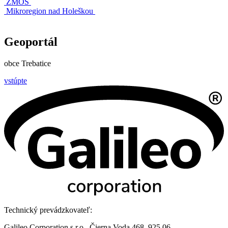
ZMOS
Mikroregion nad Holeškou
Geoportál
obce Trebatice
vstúpte
Technický prevádzkovateľ:
Galileo Corporation s.r.o., Čierna Voda 468, 925 06