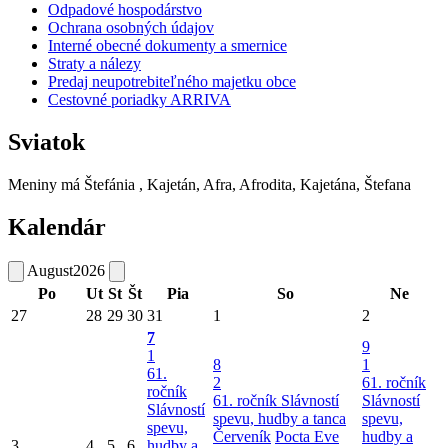
Odpadové hospodárstvo
Ochrana osobných údajov
Interné obecné dokumenty a smernice
Straty a nálezy
Predaj neupotrebiteľného majetku obce
Cestovné poriadky ARRIVA
Sviatok
Meniny má
Štefánia
, Kajetán, Afra, Afrodita, Kajetána, Štefana
Kalendár
August
2026
Po
Ut
St
Št
Pia
So
Ne
27
28
29
30
31
1
2
7
9
1
8
1
61.
2
61. ročník
ročník
61. ročník Slávností
Slávností
Slávností
spevu, hudby a tanca
spevu,
spevu,
Červeník
Pocta Eve
hudby a
3
4
5
6
hudby a