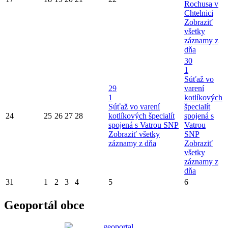
Rochusa v
Chtelnici
Zobraziť
všetky
záznamy z
dňa
30
1
Súťaž vo
29
varení
1
kotlíkových
Súťaž vo varení
špecialít
24
25
26
27
28
kotlíkových špecialít
spojená s
spojená s Vatrou SNP
Vatrou
Zobraziť všetky
SNP
záznamy z dňa
Zobraziť
všetky
záznamy z
dňa
31
1
2
3
4
5
6
Geoportál obce