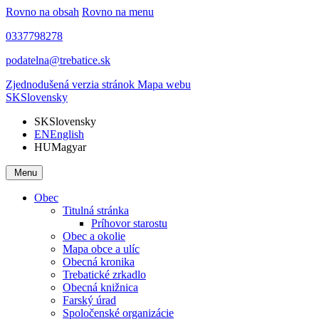
Rovno na obsah
Rovno na menu
0337798278
podatelna@trebatice.sk
Zjednodušená verzia stránok
Mapa webu
SK
Slovensky
SK
Slovensky
EN
English
HU
Magyar
Menu
Obec
Titulná stránka
Príhovor starostu
Obec a okolie
Mapa obce a ulíc
Obecná kronika
Trebatické zrkadlo
Obecná knižnica
Farský úrad
Spoločenské organizácie