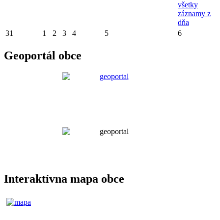
všetky
záznamy z
dňa
31
1
2
3
4
5
6
Geoportál obce
Interaktívna mapa obce