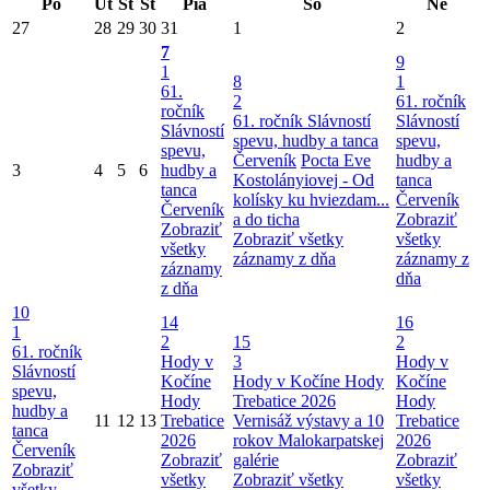
Po
Ut
St
Št
Pia
So
Ne
27
28
29
30
31
1
2
7
9
1
8
1
61.
2
61. ročník
ročník
61. ročník Slávností
Slávností
Slávností
spevu, hudby a tanca
spevu,
spevu,
Červeník
Pocta Eve
hudby a
3
4
5
6
hudby a
Kostolányiovej - Od
tanca
tanca
kolísky ku hviezdam...
Červeník
Červeník
a do ticha
Zobraziť
Zobraziť
Zobraziť všetky
všetky
všetky
záznamy z dňa
záznamy z
záznamy
dňa
z dňa
10
14
16
1
2
15
2
61. ročník
Hody v
3
Hody v
Slávností
Kočíne
Hody v Kočíne
Hody
Kočíne
spevu,
Hody
Trebatice 2026
Hody
hudby a
11
12
13
Trebatice
Vernisáž výstavy a 10
Trebatice
tanca
2026
rokov Malokarpatskej
2026
Červeník
Zobraziť
galérie
Zobraziť
Zobraziť
všetky
Zobraziť všetky
všetky
všetky