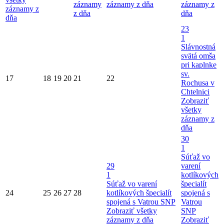
záznamy
záznamy z dňa
záznamy z
záznamy z
z dňa
dňa
dňa
23
1
Slávnostná
svätá omša
pri kaplnke
sv.
17
18
19
20
21
22
Rochusa v
Chtelnici
Zobraziť
všetky
záznamy z
dňa
30
1
Súťaž vo
29
varení
1
kotlíkových
Súťaž vo varení
špecialít
24
25
26
27
28
kotlíkových špecialít
spojená s
spojená s Vatrou SNP
Vatrou
Zobraziť všetky
SNP
záznamy z dňa
Zobraziť