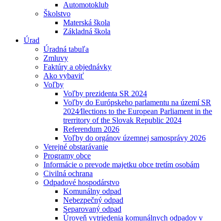
Automotoklub
Školstvo
Materská škola
Základná škola
Úrad
Úradná tabuľa
Zmluvy
Faktúry a objednávky
Ako vybaviť
Voľby
Voľby prezidenta SR 2024
Voľby do Európskeho parlamentu na území SR
2024⁄Ilections to the European Parliament in the
trerritory of the Slovak Republic 2024
Referendum 2026
Voľby do orgánov územnej samosprávy 2026
Verejné obstarávanie
Programy obce
Informácie o prevode majetku obce tretím osobám
Civilná ochrana
Odpadové hospodárstvo
Komunálny odpad
Nebezpečný odpad
Separovaný odpad
Úroveň vytriedenia komunálnych odpadov v