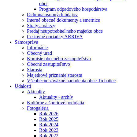
obci
Program odpadového hospodárstva
Ochrana osobných údajov
Interné obecné dokumenty a smernice
Straty a nálezy
Predaj neupotrebiteľného majetku obce
Cestovné poriadky ARRIVA
Samospráva
Informácie
Obecný úrad
Komisie obecného zastupiteľstva
Obecné zastupiteľstvo
Starosta
Majetkové priznanie starostu
Všeobecne záväzné nariadenia obce Trebatice
Udalosti
Aktuality
Aktuality - archív
Kultúrne a športové podujatia
Fotogaléria
Rok 2026
Rok 2025
Rok 2024
Rok 2023
Rok 2022