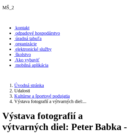
MŠ_2
kontakt
odpadové hospodárstvo
úradná tabuľa
organizácie
elektronické služby
školstvo
Ako vybaviť
mobilná aplikácia
Úvodná stránka
Udalosti
Kultúrne a športové podujatia
Výstava fotografií a výtvarných diel:...
Výstava fotografií a
výtvarných diel: Peter Babka -