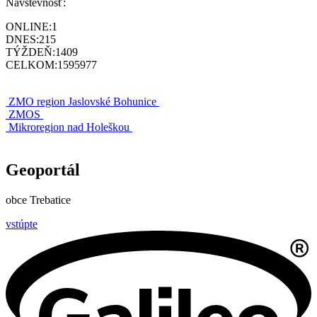
Návštevnosť:
ONLINE:
1
DNES:
215
TÝŽDEŇ:
1409
CELKOM:
1595977
ZMO region Jaslovské Bohunice
ZMOS
Mikroregion nad Holeškou
Geoportál
obce Trebatice
vstúpte