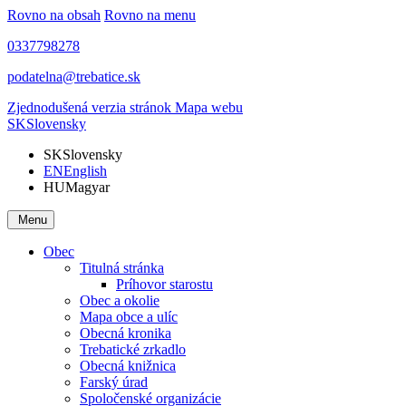
Rovno na obsah
Rovno na menu
0337798278
podatelna@trebatice.sk
Zjednodušená verzia stránok
Mapa webu
SK
Slovensky
SK
Slovensky
EN
English
HU
Magyar
Menu
Obec
Titulná stránka
Príhovor starostu
Obec a okolie
Mapa obce a ulíc
Obecná kronika
Trebatické zrkadlo
Obecná knižnica
Farský úrad
Spoločenské organizácie