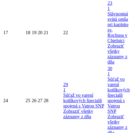
23
1
Slávnostná
svätá omša
pri kaplnke
sv.
17
18
19
20
21
22
Rochusa v
Chtelnici
Zobraziť
všetky
záznamy z
dňa
30
1
Súťaž vo
29
varení
1
kotlíkových
Súťaž vo varení
špecialít
24
25
26
27
28
kotlíkových špecialít
spojená s
spojená s Vatrou SNP
Vatrou
Zobraziť všetky
SNP
záznamy z dňa
Zobraziť
všetky
záznamy z
dňa