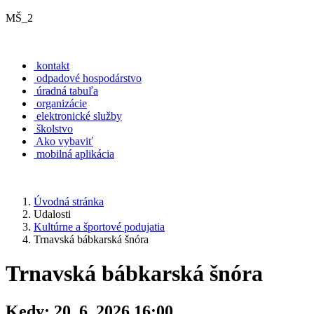
MŠ_2
kontakt
odpadové hospodárstvo
úradná tabuľa
organizácie
elektronické služby
školstvo
Ako vybaviť
mobilná aplikácia
Úvodná stránka
Udalosti
Kultúrne a športové podujatia
Trnavská bábkarská šnóra
Trnavská bábkarská šnóra
Kedy:
20. 6. 2026 16:00