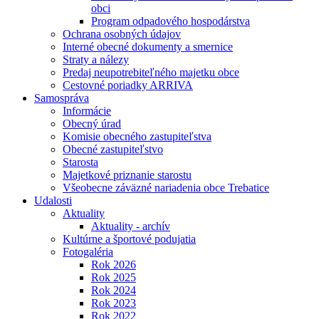
obci
Program odpadového hospodárstva
Ochrana osobných údajov
Interné obecné dokumenty a smernice
Straty a nálezy
Predaj neupotrebiteľného majetku obce
Cestovné poriadky ARRIVA
Samospráva
Informácie
Obecný úrad
Komisie obecného zastupiteľstva
Obecné zastupiteľstvo
Starosta
Majetkové priznanie starostu
Všeobecne záväzné nariadenia obce Trebatice
Udalosti
Aktuality
Aktuality - archív
Kultúrne a športové podujatia
Fotogaléria
Rok 2026
Rok 2025
Rok 2024
Rok 2023
Rok 2022