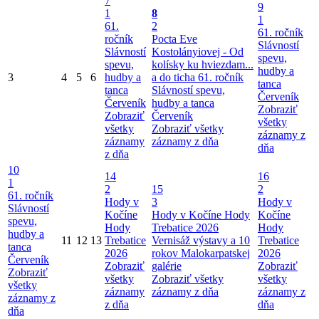
7
9
1
8
1
61.
2
61. ročník
ročník
Pocta Eve
Slávností
Slávností
Kostolányiovej - Od
spevu,
spevu,
kolísky ku hviezdam...
hudby a
3
4
5
6
hudby a
a do ticha
61. ročník
tanca
tanca
Slávností spevu,
Červeník
Červeník
hudby a tanca
Zobraziť
Zobraziť
Červeník
všetky
všetky
Zobraziť všetky
záznamy z
záznamy
záznamy z dňa
dňa
z dňa
10
14
16
1
2
15
2
61. ročník
Hody v
3
Hody v
Slávností
Kočíne
Hody v Kočíne
Hody
Kočíne
spevu,
Hody
Trebatice 2026
Hody
hudby a
11
12
13
Trebatice
Vernisáž výstavy a 10
Trebatice
tanca
2026
rokov Malokarpatskej
2026
Červeník
Zobraziť
galérie
Zobraziť
Zobraziť
všetky
Zobraziť všetky
všetky
všetky
záznamy
záznamy z dňa
záznamy z
záznamy z
z dňa
dňa
dňa