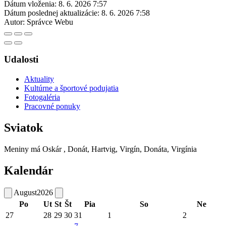
Dátum vloženia:
8. 6. 2026 7:57
Dátum poslednej aktualizácie:
8. 6. 2026 7:58
Autor:
Správce Webu
Udalosti
Aktuality
Kultúrne a športové podujatia
Fotogaléria
Pracovné ponuky
Sviatok
Meniny má
Oskár
, Donát, Hartvig, Virgín, Donáta, Virgínia
Kalendár
August
2026
Po
Ut
St
Št
Pia
So
Ne
27
28
29
30
31
1
2