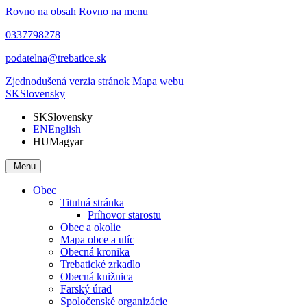
Rovno na obsah
Rovno na menu
0337798278
podatelna@trebatice.sk
Zjednodušená verzia stránok
Mapa webu
SK
Slovensky
SK
Slovensky
EN
English
HU
Magyar
Menu
Obec
Titulná stránka
Príhovor starostu
Obec a okolie
Mapa obce a ulíc
Obecná kronika
Trebatické zrkadlo
Obecná knižnica
Farský úrad
Spoločenské organizácie