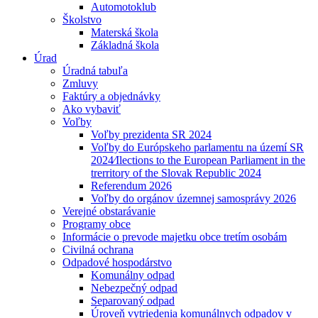
Automotoklub
Školstvo
Materská škola
Základná škola
Úrad
Úradná tabuľa
Zmluvy
Faktúry a objednávky
Ako vybaviť
Voľby
Voľby prezidenta SR 2024
Voľby do Európskeho parlamentu na území SR
2024⁄Ilections to the European Parliament in the
trerritory of the Slovak Republic 2024
Referendum 2026
Voľby do orgánov územnej samosprávy 2026
Verejné obstarávanie
Programy obce
Informácie o prevode majetku obce tretím osobám
Civilná ochrana
Odpadové hospodárstvo
Komunálny odpad
Nebezpečný odpad
Separovaný odpad
Úroveň vytriedenia komunálnych odpadov v