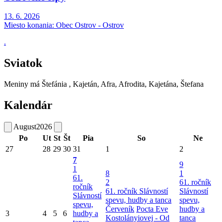
13. 6. 2026
Miesto konania:
Obec Ostrov - Ostrov
.
Sviatok
Meniny má
Štefánia
, Kajetán, Afra, Afrodita, Kajetána, Štefana
Kalendár
August
2026
Po
Ut
St
Št
Pia
So
Ne
27
28
29
30
31
1
2
7
9
1
8
1
61.
2
61. ročník
ročník
61. ročník Slávností
Slávností
Slávností
spevu, hudby a tanca
spevu,
spevu,
Červeník
Pocta Eve
hudby a
3
4
5
6
hudby a
Kostolányiovej - Od
tanca