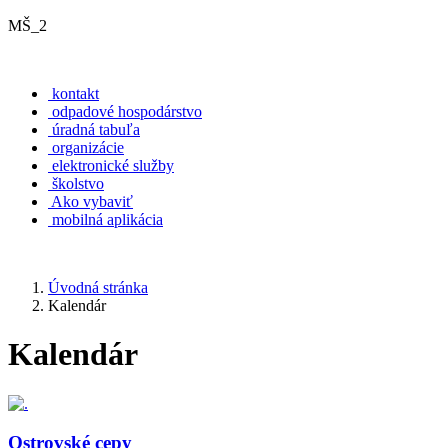
MŠ_2
kontakt
odpadové hospodárstvo
úradná tabuľa
organizácie
elektronické služby
školstvo
Ako vybaviť
mobilná aplikácia
Úvodná stránka
Kalendár
Kalendár
Ostrovské cepy