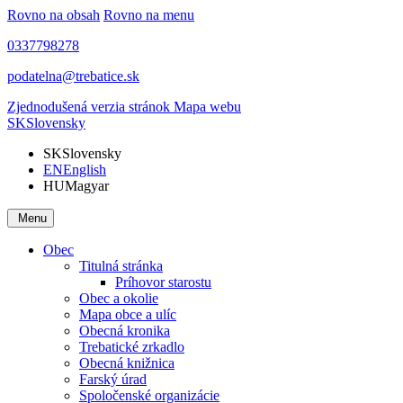
Rovno na obsah
Rovno na menu
0337798278
podatelna@trebatice.sk
Zjednodušená verzia stránok
Mapa webu
SK
Slovensky
SK
Slovensky
EN
English
HU
Magyar
Menu
Obec
Titulná stránka
Príhovor starostu
Obec a okolie
Mapa obce a ulíc
Obecná kronika
Trebatické zrkadlo
Obecná knižnica
Farský úrad
Spoločenské organizácie