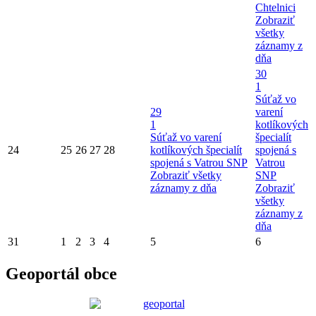
Chtelnici
Zobraziť
všetky
záznamy z
dňa
30
1
Súťaž vo
29
varení
1
kotlíkových
Súťaž vo varení
špecialít
24
25
26
27
28
kotlíkových špecialít
spojená s
spojená s Vatrou SNP
Vatrou
Zobraziť všetky
SNP
záznamy z dňa
Zobraziť
všetky
záznamy z
dňa
31
1
2
3
4
5
6
Geoportál obce