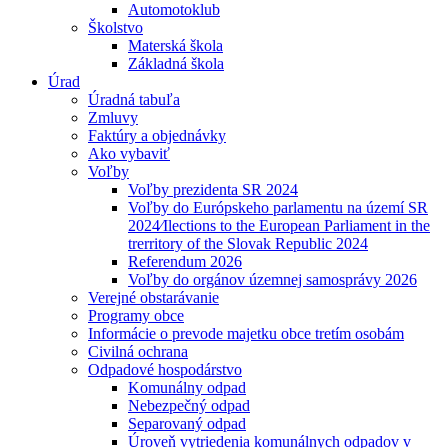
Automotoklub
Školstvo
Materská škola
Základná škola
Úrad
Úradná tabuľa
Zmluvy
Faktúry a objednávky
Ako vybaviť
Voľby
Voľby prezidenta SR 2024
Voľby do Európskeho parlamentu na území SR
2024⁄Ilections to the European Parliament in the
trerritory of the Slovak Republic 2024
Referendum 2026
Voľby do orgánov územnej samosprávy 2026
Verejné obstarávanie
Programy obce
Informácie o prevode majetku obce tretím osobám
Civilná ochrana
Odpadové hospodárstvo
Komunálny odpad
Nebezpečný odpad
Separovaný odpad
Úroveň vytriedenia komunálnych odpadov v