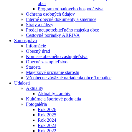
obci
Program odpadového hospodárstva
Ochrana osobných údajov
Interné obecné dokumenty a smernice
Straty a nálezy
Predaj neupotrebiteľného majetku obce
Cestovné poriadky ARRIVA
Samospráva
Informácie
Obecný úrad
Komisie obecného zastupiteľstva
Obecné zastupiteľstvo
Starosta
Majetkové priznanie starostu
Všeobecne záväzné nariadenia obce Trebatice
Udalosti
Aktuality
Aktuality - archív
Kultúrne a športové podujatia
Fotogaléria
Rok 2026
Rok 2025
Rok 2024
Rok 2023
Rok 2022