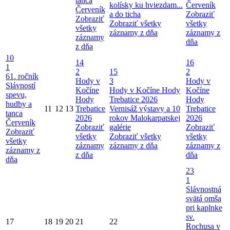
tanca
kolísky ku hviezdam...
Červeník
Červeník
a do ticha
Zobraziť
Zobraziť
Zobraziť všetky
všetky
všetky
záznamy z dňa
záznamy z
záznamy
dňa
z dňa
10
14
16
1
2
15
2
61. ročník
Hody v
3
Hody v
Slávností
Kočíne
Hody v Kočíne
Hody
Kočíne
spevu,
Hody
Trebatice 2026
Hody
hudby a
11
12
13
Trebatice
Vernisáž výstavy a 10
Trebatice
tanca
2026
rokov Malokarpatskej
2026
Červeník
Zobraziť
galérie
Zobraziť
Zobraziť
všetky
Zobraziť všetky
všetky
všetky
záznamy
záznamy z dňa
záznamy z
záznamy z
z dňa
dňa
dňa
23
1
Slávnostná
svätá omša
pri kaplnke
sv.
17
18
19
20
21
22
Rochusa v