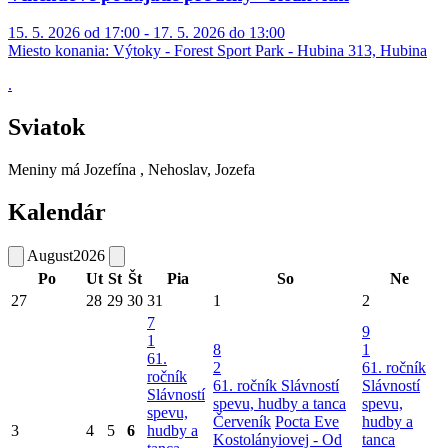
15. 5. 2026 od 17:00 - 17. 5. 2026 do 13:00
Miesto konania:
Výtoky - Forest Sport Park - Hubina 313, Hubina
.
Sviatok
Meniny má
Jozefína
, Nehoslav, Jozefa
Kalendár
August
2026
Po
Ut
St
Št
Pia
So
Ne
27
28
29
30
31
1
2
7
9
1
8
1
61.
2
61. ročník
ročník
61. ročník Slávností
Slávností
Slávností
spevu, hudby a tanca
spevu,
spevu,
Červeník
Pocta Eve
hudby a
3
4
5
6
hudby a
Kostolányiovej - Od
tanca