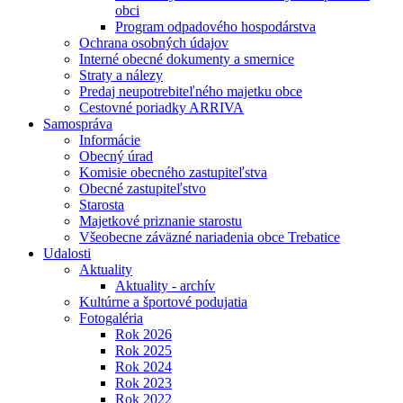
obci
Program odpadového hospodárstva
Ochrana osobných údajov
Interné obecné dokumenty a smernice
Straty a nálezy
Predaj neupotrebiteľného majetku obce
Cestovné poriadky ARRIVA
Samospráva
Informácie
Obecný úrad
Komisie obecného zastupiteľstva
Obecné zastupiteľstvo
Starosta
Majetkové priznanie starostu
Všeobecne záväzné nariadenia obce Trebatice
Udalosti
Aktuality
Aktuality - archív
Kultúrne a športové podujatia
Fotogaléria
Rok 2026
Rok 2025
Rok 2024
Rok 2023
Rok 2022