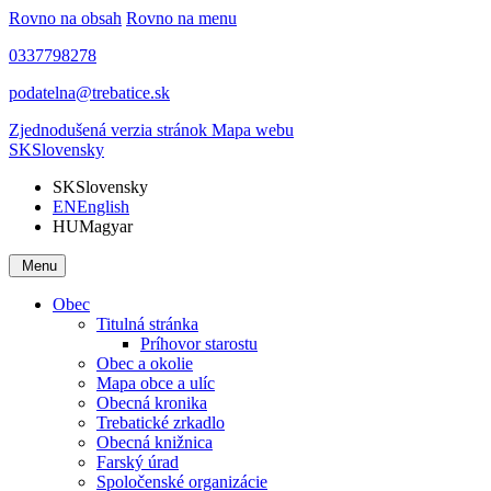
Rovno na obsah
Rovno na menu
0337798278
podatelna@trebatice.sk
Zjednodušená verzia stránok
Mapa webu
SK
Slovensky
SK
Slovensky
EN
English
HU
Magyar
Menu
Obec
Titulná stránka
Príhovor starostu
Obec a okolie
Mapa obce a ulíc
Obecná kronika
Trebatické zrkadlo
Obecná knižnica
Farský úrad
Spoločenské organizácie