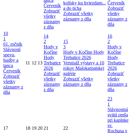
tanca
kolísky ku hviezdam...
Červeník
Červeník
a do ticha
Zobraziť
Zobraziť
Zobraziť všetky
všetky
všetky
záznamy z dňa
záznamy z
záznamy
dňa
z dňa
10
14
16
1
2
15
2
61. ročník
Hody v
3
Hody v
Slávností
Kočíne
Hody v Kočíne
Hody
Kočíne
spevu,
Hody
Trebatice 2026
Hody
hudby a
11
12
13
Trebatice
Vernisáž výstavy a 10
Trebatice
tanca
2026
rokov Malokarpatskej
2026
Červeník
Zobraziť
galérie
Zobraziť
Zobraziť
všetky
Zobraziť všetky
všetky
všetky
záznamy
záznamy z dňa
záznamy z
záznamy z
z dňa
dňa
dňa
23
1
Slávnostná
svätá omša
pri kaplnke
sv.
17
18
19
20
21
22
Rochusa v