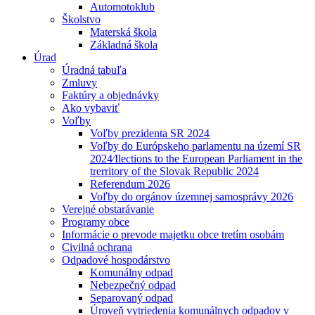
Automotoklub
Školstvo
Materská škola
Základná škola
Úrad
Úradná tabuľa
Zmluvy
Faktúry a objednávky
Ako vybaviť
Voľby
Voľby prezidenta SR 2024
Voľby do Európskeho parlamentu na území SR
2024⁄Ilections to the European Parliament in the
trerritory of the Slovak Republic 2024
Referendum 2026
Voľby do orgánov územnej samosprávy 2026
Verejné obstarávanie
Programy obce
Informácie o prevode majetku obce tretím osobám
Civilná ochrana
Odpadové hospodárstvo
Komunálny odpad
Nebezpečný odpad
Separovaný odpad
Úroveň vytriedenia komunálnych odpadov v