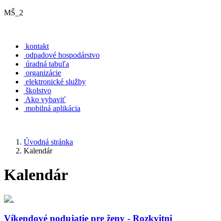
MŠ_2
kontakt
odpadové hospodárstvo
úradná tabuľa
organizácie
elektronické služby
školstvo
Ako vybaviť
mobilná aplikácia
Úvodná stránka
Kalendár
Kalendár
Víkendové podujatie pre ženy - Rozkvitni