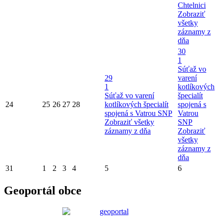
Chtelnici
Zobraziť
všetky
záznamy z
dňa
30
1
Súťaž vo
29
varení
1
kotlíkových
Súťaž vo varení
špecialít
24
25
26
27
28
kotlíkových špecialít
spojená s
spojená s Vatrou SNP
Vatrou
Zobraziť všetky
SNP
záznamy z dňa
Zobraziť
všetky
záznamy z
dňa
31
1
2
3
4
5
6
Geoportál obce