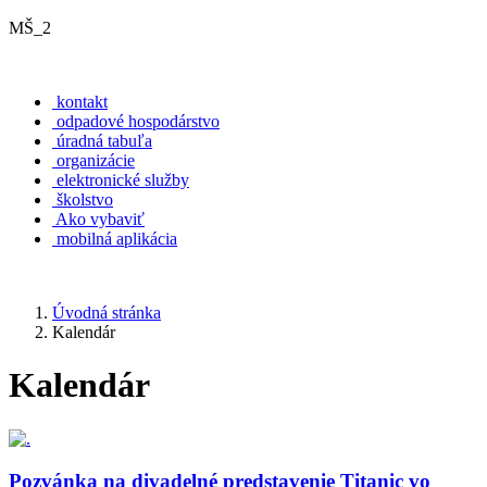
MŠ_2
kontakt
odpadové hospodárstvo
úradná tabuľa
organizácie
elektronické služby
školstvo
Ako vybaviť
mobilná aplikácia
Úvodná stránka
Kalendár
Kalendár
Pozvánka na divadelné predstavenie Titanic vo