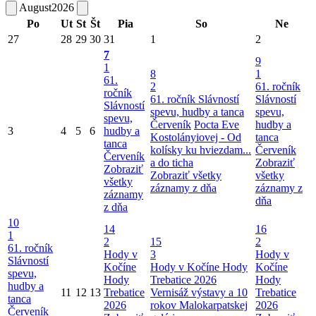
August
2026
Po
Ut
St
Št
Pia
So
Ne
27
28
29
30
31
1
2
7
9
1
8
1
61.
2
61. ročník
ročník
61. ročník Slávností
Slávností
Slávností
spevu, hudby a tanca
spevu,
spevu,
Červeník
Pocta Eve
hudby a
3
4
5
6
hudby a
Kostolányiovej - Od
tanca
tanca
kolísky ku hviezdam...
Červeník
Červeník
a do ticha
Zobraziť
Zobraziť
Zobraziť všetky
všetky
všetky
záznamy z dňa
záznamy z
záznamy
dňa
z dňa
10
14
16
1
2
15
2
61. ročník
Hody v
3
Hody v
Slávností
Kočíne
Hody v Kočíne
Hody
Kočíne
spevu,
Hody
Trebatice 2026
Hody
hudby a
11
12
13
Trebatice
Vernisáž výstavy a 10
Trebatice
tanca
2026
rokov Malokarpatskej
2026
Červeník