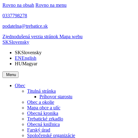
Rovno na obsah
Rovno na menu
0337798278
podatelna@trebatice.sk
Zjednodušená verzia stránok
Mapa webu
SK
Slovensky
SK
Slovensky
EN
English
HU
Magyar
Menu
Obec
Titulná stránka
Príhovor starostu
Obec a okolie
Mapa obce a ulíc
Obecná kronika
Trebatické zrkadlo
Obecná knižnica
Farský úrad
Spoločenské organizácie