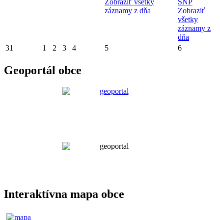
Zobraziť všetky
SNP
záznamy z dňa
Zobraziť
všetky
záznamy z
dňa
31
1
2
3
4
5
6
Geoportál obce
Interaktívna mapa obce