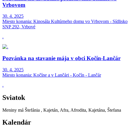
Vrbovom
30. 4. 2025
Miesto konania:
Kinosála Kultúrneho domu vo Vrbovom - Sídlisko
SNP 292, Vrbové
.
Pozvánka na stavanie mája v obci Kočín-Lančár
30. 4. 2025
Miesto konania:
Kočíne a v Lančári - Kočín - Lančár
.
Sviatok
Meniny má
Štefánia
, Kajetán, Afra, Afrodita, Kajetána, Štefana
Kalendár