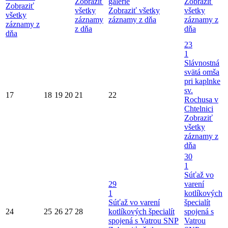
Zobraziť
galérie
Zobraziť
Zobraziť
všetky
Zobraziť všetky
všetky
všetky
záznamy
záznamy z dňa
záznamy z
záznamy z
z dňa
dňa
dňa
23
1
Slávnostná
svätá omša
pri kaplnke
sv.
17
18
19
20
21
22
Rochusa v
Chtelnici
Zobraziť
všetky
záznamy z
dňa
30
1
Súťaž vo
29
varení
1
kotlíkových
Súťaž vo varení
špecialít
24
25
26
27
28
kotlíkových špecialít
spojená s
spojená s Vatrou SNP
Vatrou