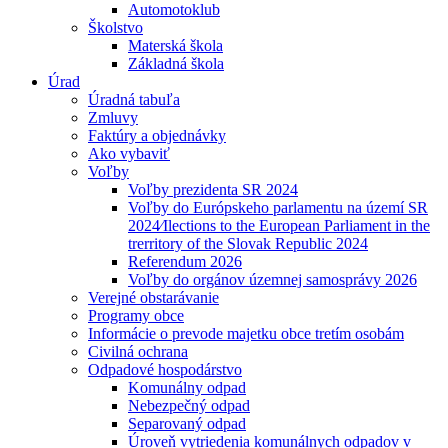
Automotoklub
Školstvo
Materská škola
Základná škola
Úrad
Úradná tabuľa
Zmluvy
Faktúry a objednávky
Ako vybaviť
Voľby
Voľby prezidenta SR 2024
Voľby do Európskeho parlamentu na území SR
2024⁄Ilections to the European Parliament in the
trerritory of the Slovak Republic 2024
Referendum 2026
Voľby do orgánov územnej samosprávy 2026
Verejné obstarávanie
Programy obce
Informácie o prevode majetku obce tretím osobám
Civilná ochrana
Odpadové hospodárstvo
Komunálny odpad
Nebezpečný odpad
Separovaný odpad
Úroveň vytriedenia komunálnych odpadov v