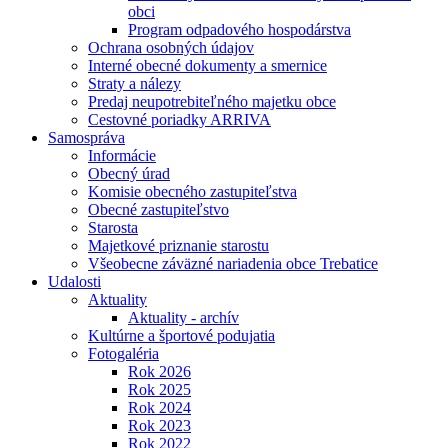
obci
Program odpadového hospodárstva
Ochrana osobných údajov
Interné obecné dokumenty a smernice
Straty a nálezy
Predaj neupotrebiteľného majetku obce
Cestovné poriadky ARRIVA
Samospráva
Informácie
Obecný úrad
Komisie obecného zastupiteľstva
Obecné zastupiteľstvo
Starosta
Majetkové priznanie starostu
Všeobecne záväzné nariadenia obce Trebatice
Udalosti
Aktuality
Aktuality - archív
Kultúrne a športové podujatia
Fotogaléria
Rok 2026
Rok 2025
Rok 2024
Rok 2023
Rok 2022