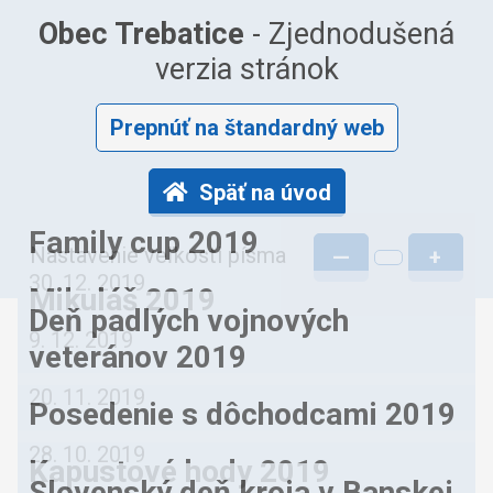
Obec Trebatice
- Zjednodušená
verzia stránok
Prepnúť na štandardný web
Späť na úvod
Family cup 2019
Nastavenie veľkosti písma
—
+
30. 12. 2019
Mikuláš 2019
Deň padlých vojnových
9. 12. 2019
veteránov 2019
20. 11. 2019
Posedenie s dôchodcami 2019
28. 10. 2019
Kapustové hody 2019
Slovenský deň kroja v Banskej