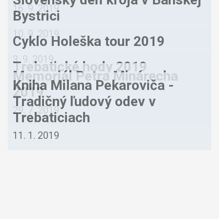
16. 9. 2019
Bystrici
10. 9. 2019
Cyklo Holeška tour 2019
3. 9. 2019
Trebatické hody 2019
Memoriál Petra Minárecha
Kniha Milana Pekaroviča -
28. 8. 2019
2019
Tradičný ľudový odev v
29. 7. 2019
Trebaticiach
11. 1. 2019